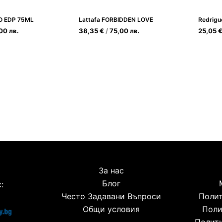
O EDP 75ML
Lattafa FORBIDDEN LOVE
,00
лв.
38,35
€
/
75,00
лв.
25,05
За нас
Блог
:
Често Задавани Въпроси
Полит
Общи условия
Поли