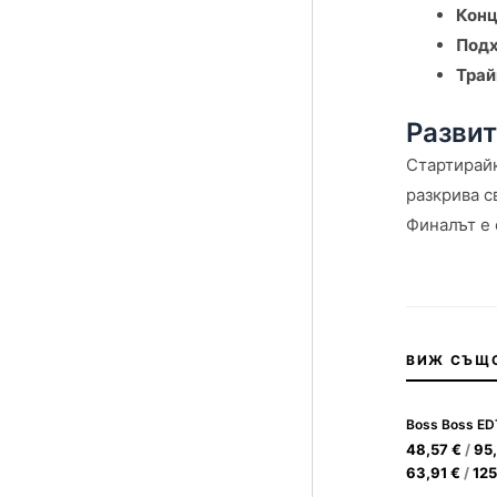
Конц
Подх
Трай
Развит
Стартирайк
разкрива с
Финалът е 
ВИЖ СЪЩ
48,57
€
/
95
63,91
€
/
12