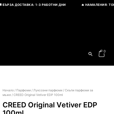
БЪРЗА ДОСТАВКА: 1-3 РАБОТНИ ДНИ
🔥 НАМАЛЕНИЯ: ТОП Ц
0
Search
Price
range:
Начало
/
Парфюми
/
Луксозни парфюми
/
Скъпи парфюми за
мъже
/ CREED Original Vеtiver EDP 100ml
107,37 € / 210,00 
through
CREED Original Vеtiver EDP
230,08 € / 450,0
100ml