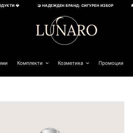
КТИ 💎
🤝 НАДЕЖДЕН БРАНД: СИГУРЕН ИЗБОР
🚚 
юми
Комплекти
Козметика
Промоции
Price
range:
48,57 € / 95,00 лв.
through
63,91 € / 125,00 лв.