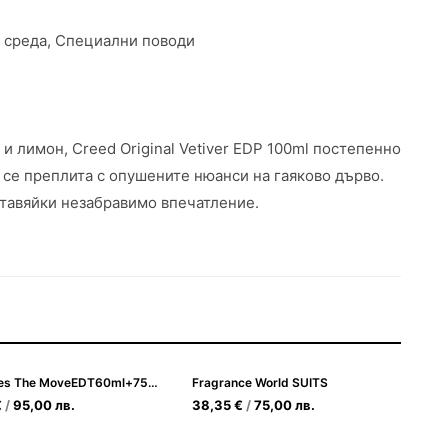
с среда, Специални поводи
и лимон, Creed Original Vetiver EDP 100ml постепенно
 се преплита с опушените нюанси на гаяково дърво.
ставяйки незабравимо впечатление.
Mercedes The MoveEDT60ml+75ml.Deo Stick
Fragrance World SUITS
€
/
95,00
лв.
38,35
€
/
75,00
лв.