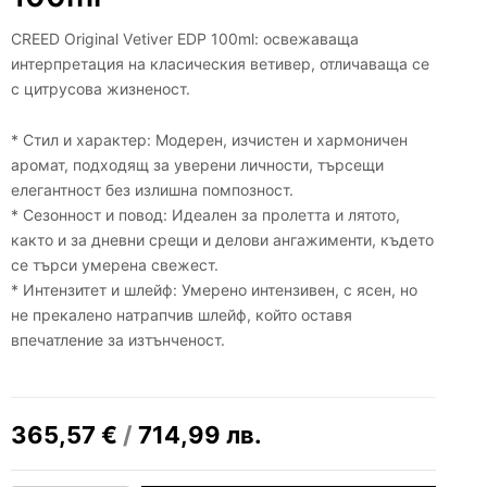
CREED Original Vеtiver EDP 100ml: освежаваща
интерпретация на класическия ветивер, отличаваща се
с цитрусова жизненост.
* Стил и характер: Модерен, изчистен и хармоничен
аромат, подходящ за уверени личности, търсещи
елегантност без излишна помпозност.
* Сезонност и повод: Идеален за пролетта и лятото,
както и за дневни срещи и делови ангажименти, където
се търси умерена свежест.
* Интензитет и шлейф: Умерено интензивен, с ясен, но
не прекалено натрапчив шлейф, който оставя
впечатление за изтънченост.
365,57
€
/
714,99
лв.