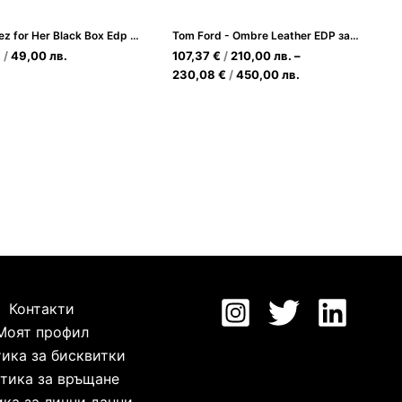
Redriguez for Her Black Box Edp 100ml
Tom Ford - Ombre Leather EDP за Мъже и Жени
€
/
49,00
лв.
107,37
€
/
210,00
лв.
–
230,08
€
/
450,00
лв.
Контакти
Моят профил
ика за бисквитки
тика за връщане