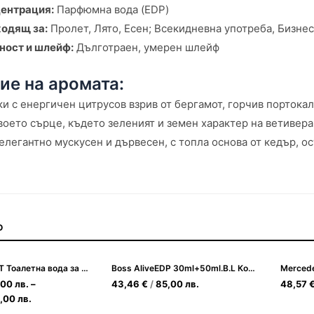
ентрация:
Парфюмна вода (EDP)
одящ за:
Пролет, Лято, Есен; Всекидневна употреба, Бизне
ност и шлейф:
Дълготраен, умерен шлейф
ие на аромата:
и с енергичен цитрусов взрив от бергамот, горчив портокал 
воето сърце, където зеленият и земен характер на ветивера
елегантно мускусен и дървесен, с топла основа от кедър, о
О
Boss Boss EDT Тоалетна вода за Мъже
Boss AliveEDP 30ml+50ml.B.L Комплект за жени
,00
лв.
–
43,46
€
/
85,00
лв.
48,57
5,00
лв.