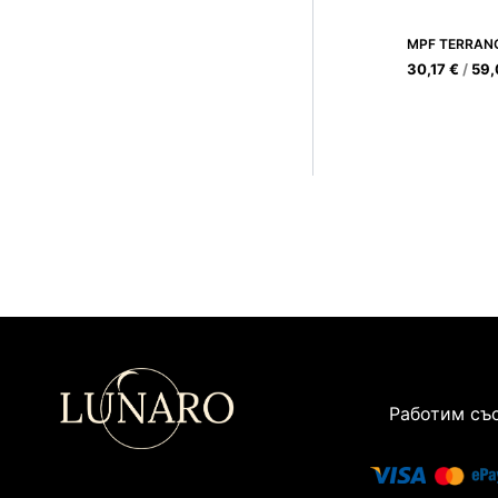
MPF TERRAN
30,17
€
/
59
Работим със