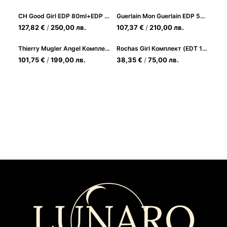
CH Good Girl EDP 80ml+EDP 10ml+100ml Body Lotion подаръчен комплект за жени
Guerlain Mon Guerlain EDP 50ml+75 ml.B.L+5 EDP подаръчен комплект за жени
127,82
€
/
250,00
лв.
107,37
€
/
210,00
лв.
Thierry Mugler Angel Комплект (EDP 50ml + BL 50ml + EDP 10ml) за Жени
Rochas Girl Комплект (EDT 100ml + EDT 7.5ml + BL 100ml) за Жени
101,75
€
/
199,00
лв.
38,35
€
/
75,00
лв.