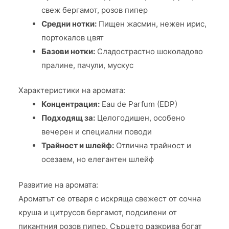
свеж бергамот, розов пипер
Средни нотки:
Пищен жасмин, нежен ирис,
портокалов цвят
Базови нотки:
Сладострастно шоколадово
пралине, пачули, мускус
Характеристики на аромата:
Концентрация:
Eau de Parfum (EDP)
Подходящ за:
Целогодишен, особено
вечерен и специални поводи
Трайност и шлейф:
Отлична трайност и
осезаем, но елегантен шлейф
Развитие на аромата:
Ароматът се отваря с искряща свежест от сочна
круша и цитрусов бергамот, подсилени от
пикантния розов пипер. Сърцето разкрива богат