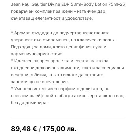
Jean Paul Gaultier Divine EDP 50ml+Body Lotion 75ml-25
подаръчен комплект за жени – изтънчен дар,
съчетаващ елегантност и удоволствие.
* Аромат, създаден да подчертае женствената
увереност със съвременен, но класически полъх.
Подходящ за дами, които ценят финия лукс и
хармонично присъствие.
* Идеален за през пролетта и есента, както за
ежедневни делови ангажименти, така и за специални
вечерни събития, когато искате да оставите
запомнящо се впечатление.
* Умерено интензивен парфюм с деликатен, но
осезаем шлейф, който обагря атмосферата около вас,
без да доминира.
89,48
€
/
175,00
лв.