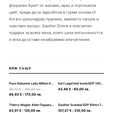
флорален букет от жасмин, ирис и портокалов
цвят, преди да се задълбочи в гурме основа от
богато шоколадово пралине, землисто пачули и
чувствен мускус. Gaultier Divine е елегантен
подарък за всяка жена, която цени изтънчеността
и иска да остави незабравимо впечатление.
ВИЖ СЪЩО
Paco Rabanne Lady Million Комплект (EDP 50ml + EDP 10ml) за Жени
Karl Lagerfeld IconicEDP 100ml+EDP 7.5+EDP4ml Комплект за жени
99,70
€
/
195,00
лв.
43,46
€
/
85,00
лв.
86,92
€
/
170,00
лв.
Thierry Mugler Alien Подаръчен комплект за жени (EDP 30ml + BL 50ml + Sh.g 50ml)
Gaultier Scandal EDP 80ml+75ml.Body Lotion+10ml.EDP подаръчен комплект за жени
63,91
€
/
125,00
лв.
107,37
€
/
210,00
лв.