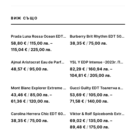
ВИЖ СЪЩО
Prada Luna Rossa Ocean EDT - свеж и енергичен аромат за мъже
Burberry Brit Rhythm EDT 50ml за Мъже
58,80
€
/
115,00
лв.
–
38,35
€
/
75,00
лв.
115,04
€
/
225,00
лв.
Ajmal Aristocrat Eau de Parfum за мъже 75 ml
YSL Y EDP Intense -2023г. Парфюмна вода за Мъже
48,57
€
/
95,00
лв.
82,29
€
/
160,94
лв.
–
104,81
€
/
205,00
лв.
Mont Blanc Explorer Extreme Parfum Парфюм за Мъже
Gucci Guilty EDT Тоалетна вода за Мъже
43,46
€
/
85,00
лв.
–
53,69
€
/
105,00
лв.
–
61,36
€
/
120,00
лв.
71,58
€
/
140,00
лв.
Carolina Herrera Chic EDT 60ml за Мъже
Viktor & Rolf Spicebomb Extreme EDP
38,35
€
/
75,00
лв.
69,02
€
/
135,00
лв.
–
89,48
€
/
175,00
лв.