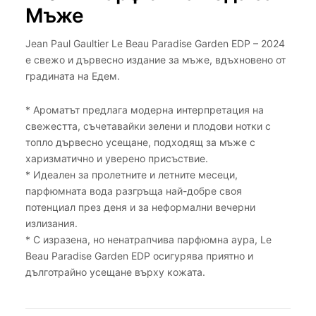
Мъже
Jean Paul Gaultier Le Beau Paradise Garden EDP – 2024
е свежо и дървесно издание за мъже, вдъхновено от
градината на Едем.
* Ароматът предлага модерна интерпретация на
свежестта, съчетавайки зелени и плодови нотки с
топло дървесно усещане, подходящ за мъже с
харизматично и уверено присъствие.
* Идеален за пролетните и летните месеци,
парфюмната вода разгръща най-добре своя
потенциал през деня и за неформални вечерни
излизания.
* С изразена, но ненатрапчива парфюмна аура, Le
Beau Paradise Garden EDP осигурява приятно и
дълготрайно усещане върху кожата.