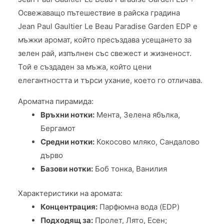
Освежаващо пътешествие в райска градина
Jean Paul Gaultier Le Beau Paradise Garden EDP е
мъжки аромат, който пресъздава усещането за
зелен рай, изпълнен със свежест и жизненост.
Той е създаден за мъжа, който цени
елегантността и търси ухание, което го отличава.
Ароматна пирамида:
Връхни нотки:
Мента, Зелена ябълка,
Бергамот
Средни нотки:
Кокосово мляко, Сандалово
дърво
Базови нотки:
Боб тонка, Ванилия
Характеристики на аромата:
Концентрация:
Парфюмна вода (EDP)
Подходящ за:
Пролет, Лято, Есен;