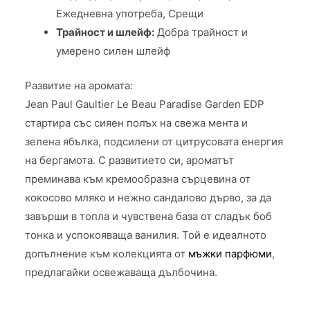
Ежедневна употреба, Срещи
Трайност и шлейф:
Добра трайност и
умерено силен шлейф
Развитие на аромата:
Jean Paul Gaultier Le Beau Paradise Garden EDP
стартира със сияен полъх на свежа мента и
зелена ябълка, подсилени от цитрусовата енергия
на бергамота. С развитието си, ароматът
преминава към кремообразна сърцевина от
кокосово мляко и нежно сандалово дърво, за да
завърши в топла и чувствена база от сладък боб
тонка и успокояваща ванилия. Той е идеалното
допълнение към колекцията от
мъжки парфюми
,
предлагайки освежаваща дълбочина.