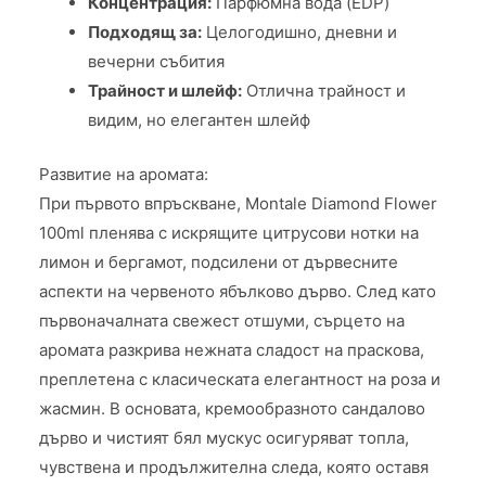
Концентрация:
Парфюмна вода (EDP)
Подходящ за:
Целогодишно, дневни и
вечерни събития
Трайност и шлейф:
Отлична трайност и
видим, но елегантен шлейф
Развитие на аромата:
При първото впръскване, Montale Diamond Flower
100ml пленява с искрящите цитрусови нотки на
лимон и бергамот, подсилени от дървесните
аспекти на червеното ябълково дърво. След като
първоначалната свежест отшуми, сърцето на
аромата разкрива нежната сладост на праскова,
преплетена с класическата елегантност на роза и
жасмин. В основата, кремообразното сандалово
дърво и чистият бял мускус осигуряват топла,
чувствена и продължителна следа, която оставя