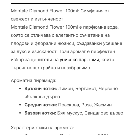
Montale Diamond Flower 100ml: Симфония от
свежест и изтънченост
Montale Diamond Flower 100ml е парфюмна вода,
която се отличава с елегантно съчетание на
плодови и флорални нюанси, създавайки усещане
за лукс и изисканост. Този аромат е перфектен
избор за ценители на
унисекс парфюми
, които
търсят нещо трайно и незабравимо.
Ароматна пирамида:
Връхни нотки:
Лимон, Бергамот, Червено
ябълково дърво
Средни нотки:
Праскова, Роза, Жасмин
Базови нотки:
Бял мускус, Сандалово дърво
Характеристики на аромата: