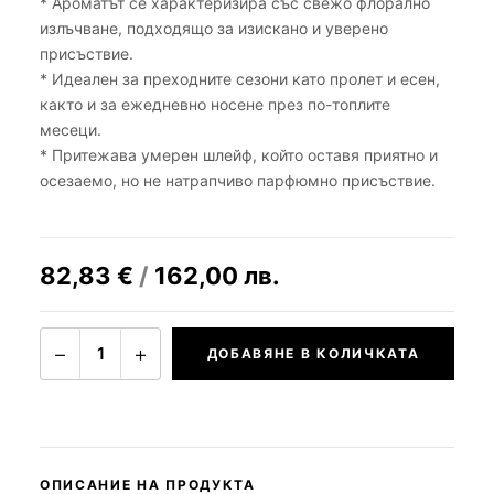
* Ароматът се характеризира със свежо флорално
излъчване, подходящо за изискано и уверено
присъствие.
* Идеален за преходните сезони като пролет и есен,
както и за ежедневно носене през по-топлите
месеци.
* Притежава умерен шлейф, който оставя приятно и
осезаемо, но не натрапчиво парфюмно присъствие.
82,83
€
/
162,00
лв.
−
+
1
ДОБАВЯНЕ В КОЛИЧКАТА
ОПИСАНИЕ НА ПРОДУКТА