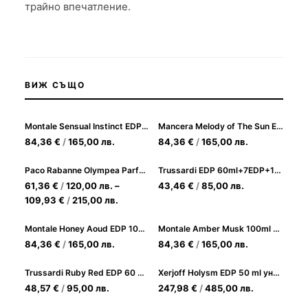
трайно впечатление.
ВИЖ СЪЩО
Montale Sensual Instinct EDP 100ml Унисекс
Mancera Melody of The Sun EDP 120ml Унисекс
84,36
€
/
165,00
лв.
84,36
€
/
165,00
лв.
Paco Rabanne Olympea Parfum за Жени
Trussardi EDP 60ml+7EDP+10EDP Комплект за жени
61,36
€
/
120,00
лв.
–
43,46
€
/
85,00
лв.
109,93
€
/
215,00
лв.
Montale Honey Aoud EDP 100ml Унисекс
Montale Amber Musk 100ml Унисекс парфюм
84,36
€
/
165,00
лв.
84,36
€
/
165,00
лв.
Trussardi Ruby Red EDP 60 ml+100 Body Lotion дамски комплект
Xerjoff Holysm EDP 50 ml унисекс
48,57
€
/
95,00
лв.
247,98
€
/
485,00
лв.