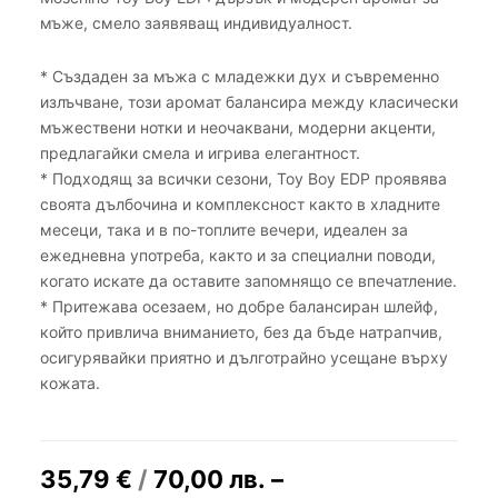
мъже, смело заявяващ индивидуалност.
* Създаден за мъжа с младежки дух и съвременно
излъчване, този аромат балансира между класически
мъжествени нотки и неочаквани, модерни акценти,
предлагайки смела и игрива елегантност.
* Подходящ за всички сезони, Toy Boy EDP проявява
своята дълбочина и комплексност както в хладните
месеци, така и в по-топлите вечери, идеален за
ежедневна употреба, както и за специални поводи,
когато искате да оставите запомнящо се впечатление.
* Притежава осезаем, но добре балансиран шлейф,
който привлича вниманието, без да бъде натрапчив,
осигурявайки приятно и дълготрайно усещане върху
кожата.
35,79
€
/
70,00
лв.
–