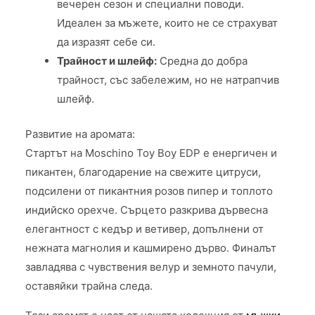
вечерен сезон и специални поводи.
Идеален за мъжете, които не се страхуват
да изразят себе си.
Трайност и шлейф:
Средна до добра
трайност, със забележим, но не натрапчив
шлейф.
Развитие на аромата:
Стартът на Moschino Toy Boy EDP е енергичен и
пикантен, благодарение на свежите цитруси,
подсилени от пикантния розов пипер и топлото
индийско орехче. Сърцето разкрива дървесна
елегантност с кедър и ветивер, допълнени от
нежната магнолия и кашмирено дърво. Финалът
завладява с чувствения велур и земното пачули,
оставяйки трайна следа.