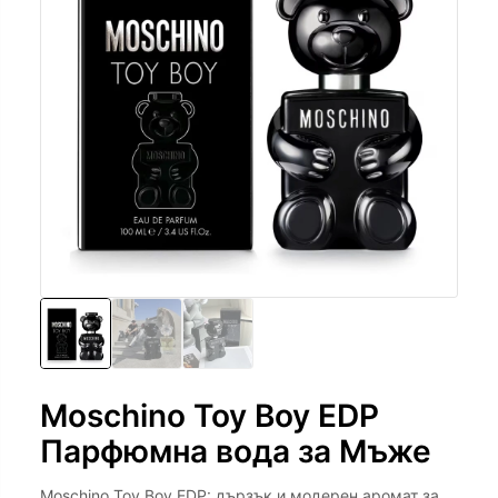
Moschino Toy Boy EDP
Парфюмна вода за Мъже
Moschino Toy Boy EDP: дързък и модерен аромат за