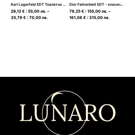
Karl Lagerfeld EDT Тоалетна вода за Мъже
Dior Fahrenheit EDT - класически мъжки аромат
28,12
€
/
55,00
лв.
–
79,25
€
/
155,00
лв.
–
35,79
€
/
70,00
лв.
161,06
€
/
315,00
лв.