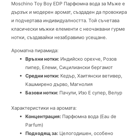
Moschino Toy Boy EDP Парфюмна вода за Мъже е
дързък и модерен аромат, създаден да провокира
и подчертава индивидуалността. Той съчетава
класически мъжки елементи с неочаквани гурме
нотки, създавайки незабравимо усещане.
Ароматна пирамида:
Връхни нотки:
Индийско орехче, Розов
пипер, Елеми, Сицилиански бергамот
Средни нотки:
Кедър, Хаитянски ветивер,
Кашмирено дърво, Магнолия
Базови нотки:
Пачули, Изо Е супер, Велур
Характеристики на аромата:
Концентрация:
Парфюмна вода (Eau de
Parfum)
Подходящ за:
Целогодишен, особено