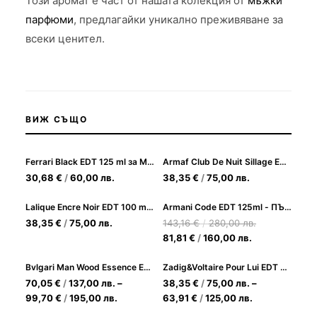
Този аромат е част от нашата колекция от
мъжки
парфюми
, предлагайки уникално преживяване за
всеки ценител.
ВИЖ СЪЩО
Ferrari Black EDT 125 ml за Мъже
Armaf Club De Nuit Sillage EDP 105ml - унисекс парфюм
30,68
€
/
60,00
лв.
38,35
€
/
75,00
лв.
Lalique Encre Noir EDT 100 ml за Мъже
Armani Code EDT 125ml - ПЪЛНИТЕЛ - Елегантен мъжки аромат
38,35
€
/
75,00
лв.
143,16
€
/
280,00
лв.
81,81
€
/
160,00
лв.
Bvlgari Man Wood Essence EDP Парфюм за Мъже
Zadig&Voltaire Pour Lui EDT Тоалетна вода за Мъже
70,05
€
/
137,00
лв.
–
38,35
€
/
75,00
лв.
–
99,70
€
/
195,00
лв.
63,91
€
/
125,00
лв.