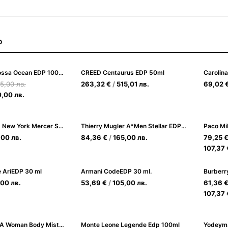
О
Prada Luna Rossa Ocean EDP 100ml - елегантен и свеж аромат за мъже
CREED Centaurus EDP 50ml
5,00
лв.
263,32
€
/
515,01
лв.
69,02
0,00
лв.
Karl Lagerfeld New York Mercer Street EDT100ml Тоалетна вода за Мъже
Thierry Mugler A*Men Stellar EDP 100ml за Мъже
,00
лв.
84,36
€
/
165,00
лв.
79,25
107,37
 AriEDP 30 ml
Armani CodeEDP 30 ml.
,00
лв.
53,69
€
/
105,00
лв.
61,36
107,37
Ariana God Is A Woman Body Mist236 ml
Monte Leone Legende Edp 100ml
Yodeyma