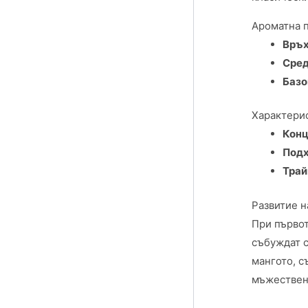
Ароматна 
Връх
Сред
Базо
Характерис
Конц
Подх
Трай
Развитие н
При първот
събуждат с
мангото, с
мъжествен 