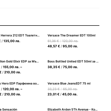
Carolina Herrera 212 EDT Тоалетна вода за Мъже
Versace The Dreamer EDT 100ml
€
/
135,00
лв.
61,36
€
/
120,00
лв.
48,57
€
/
95,00
лв.
Paco Million Gold Elixir EDP за Мъже
Boss Bottled United EDT 50ml за Мъже
€
/
155,00
лв.
–
38,35
€
/
75,00
лв.
€
/
210,00
лв.
Burberry Hero EDP Парфюмна вода за Мъже
Versace Blue JeansEDT 75 ml
€
/
120,00
лв.
–
33,23
€
/
65,00
лв.
€
/
210,00
лв.
23,01
€
/
45,00
лв.
 Sensación
Elizabeth Arden 5Th Avenue - Комплект EDP 125ml + лосион за тяло 100ml