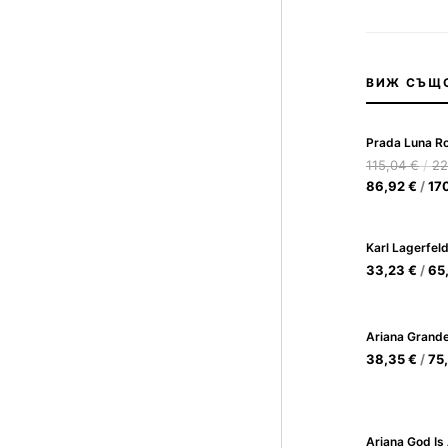
ВИЖ СЪЩ
115,04
€
/
22
86,92
€
/
17
33,23
€
/
65
Ariana Grande
38,35
€
/
75