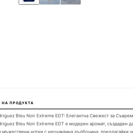
 НА ПРОДУКТА
driguez Bleu Noir Extreme EDT: Елегантна Свежест за Съвр
driguez Bleu Noir Extreme EDT е модерен аромат, създаден д
 мъжествени нотки с неочаквана дълбочина, предлагайки у