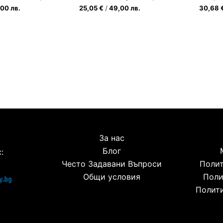
,00
лв.
25,05
€
/
49,00
лв.
30,68
За нас
Блог
:
Често Задавани Въпроси
Полит
Общи условия
Поли
Полити