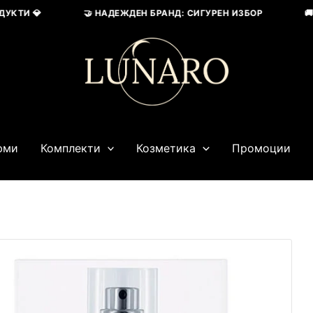
ТИ 💎
🤝 НАДЕЖДЕН БРАНД: СИГУРЕН ИЗБОР
🚚 БЪ
юми
Комплекти
Козметика
Промоции
Текущата
цена
е:
5,00 лв..
86,92 € / 170,00 лв..