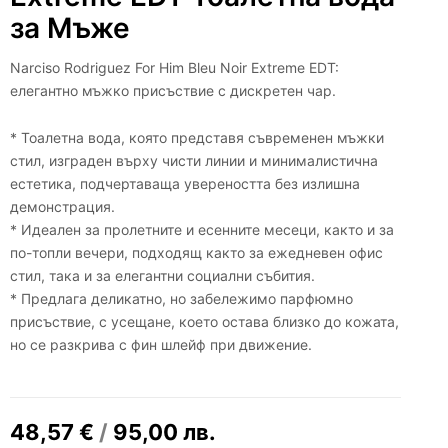
за Мъже
Narciso Rodriguez For Him Bleu Noir Extreme EDT:
елегантно мъжко присъствие с дискретен чар.
* Тоалетна вода, която представя съвременен мъжки
стил, изграден върху чисти линии и минималистична
естетика, подчертаваща увереността без излишна
демонстрация.
* Идеален за пролетните и есенните месеци, както и за
по-топли вечери, подходящ както за ежедневен офис
стил, така и за елегантни социални събития.
* Предлага деликатно, но забележимо парфюмно
присъствие, с усещане, което остава близко до кожата,
но се разкрива с фин шлейф при движение.
48,57
€
/
95,00
лв.