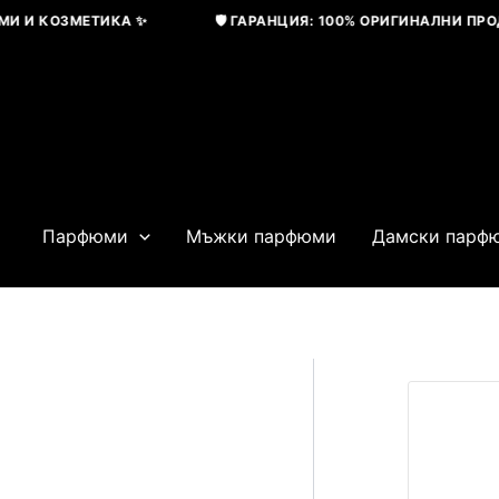
Skip
И КОЗМЕТИКА ✨
🛡️ ГАРАНЦИЯ: 100% ОРИГИНАЛНИ ПРОДУК
to
content
Парфюми
Мъжки парфюми
Дамски парф
Original
price
was:
115,04 € / 22