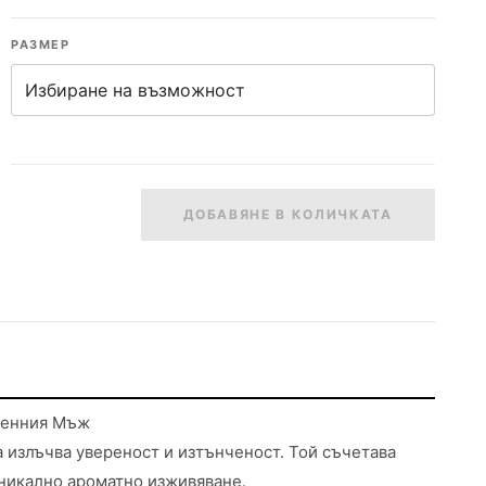
РАЗМЕР
ДОБАВЯНЕ В КОЛИЧКАТА
еменния Мъж
а излъчва увереност и изтънченост. Той съчетава
никално ароматно изживяване.