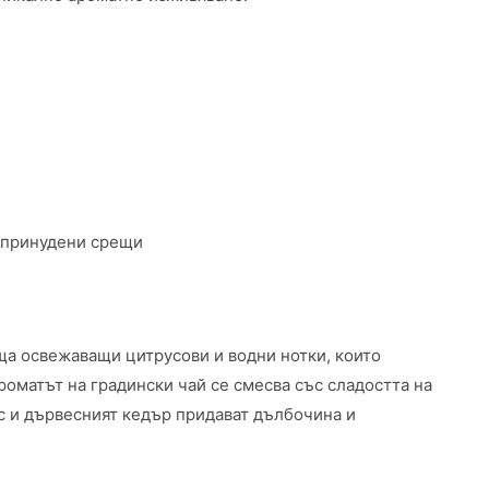
Непринудени срещи
ъща освежаващи цитрусови и водни нотки, които
роматът на градински чай се смесва със сладостта на
ус и дървесният кедър придават дълбочина и