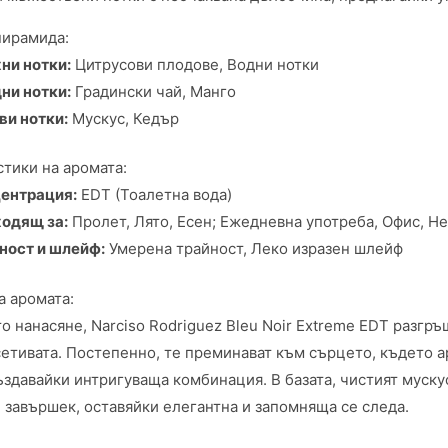
пирамида:
ни нотки:
Цитрусови плодове, Водни нотки
ни нотки:
Градински чай, Манго
ви нотки:
Мускус, Кедър
тики на аромата:
ентрация:
EDT (Тоалетна вода)
одящ за:
Пролет, Лято, Есен; Ежедневна употреба, Офис, 
ност и шлейф:
Умерена трайност, Леко изразен шлейф
а аромата:
о нанасяне, Narciso Rodriguez Bleu Noir Extreme EDT разгр
етивата. Постепенно, те преминават към сърцето, където а
ъздавайки интригуваща комбинация. В базата, чистият муск
завършек, оставяйки елегантна и запомняща се следа.