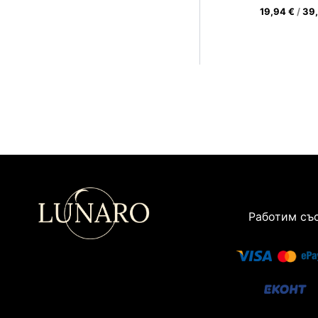
19,94
€
/
39
Работим със