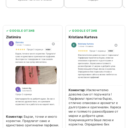
✓ GOOGLE ОТЗИВ
✓ GOOGLE ОТЗИВ
Zlatimira
Kristiana Kurteva
Коментар:
Изключително
доволна съм от поръчката !
Парфюмът пристигна бързо,
отлично опакован и ароматът е
дълготраен и оригинален. Хареса
ми и голямото разнообразие от
марки и добрите цени.
Коментар:
Бързи, точни и много
Комуникацията беше лесна и
коректни. Предлагат само и
коректна. Определено бих
единствено оригинални парфюми.