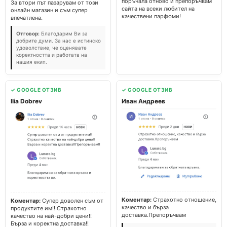
поръчала отново и препоръчвам
За втори път пазарувам от този
сайта на всеки любител на
онлайн магазин и съм супер
качествени парфюми!
впечатлена.
Отговор:
Благодарим Ви за
добрите думи. За нас е истинско
удоволствие, че оценявате
коректността и работата на
нашия екип.
✓ GOOGLE ОТЗИВ
✓ GOOGLE ОТЗИВ
Ilia Dobrev
Иван Андреев
Коментар:
Страхотно отношение,
Коментар:
Супер доволен съм от
качество и бърза
продуктите им!! Страхотно
доставка.Препоръчвам
качество на най-добри цени!!
Бърза и коректна доставка!!