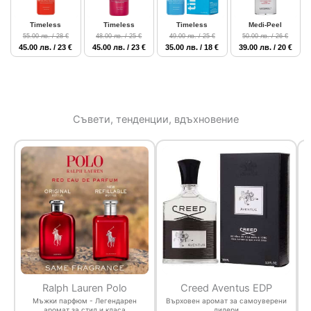
Timeless
Timeless
Timeless
Medi-Peel
55.00 лв. / 28 €
48.00 лв. / 25 €
49.00 лв. / 25 €
50.00 лв. / 26 €
45.00 лв. / 23 €
45.00 лв. / 23 €
35.00 лв. / 18 €
39.00 лв. / 20 €
Съвети, тенденции, вдъхновение
Ralph Lauren Polo
Creed Aventus EDP
Мъжки парфюм - Легендарен
Върховен аромат за самоуверени
аромат за стил и класа
лидери