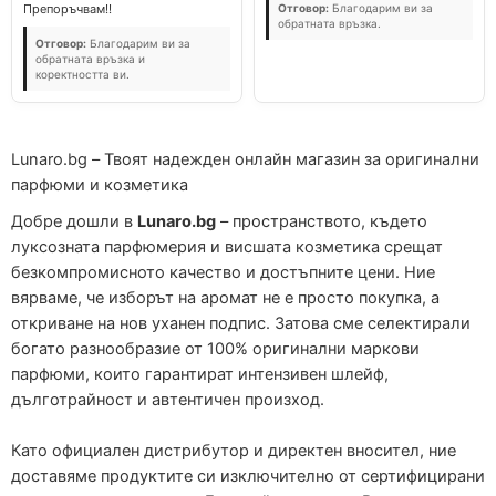
Препоръчвам!!
Отговор:
Благодарим ви за
обратната връзка.
Отговор:
Благодарим ви за
обратната връзка и
коректността ви.
Lunaro.bg – Твоят надежден онлайн магазин за оригинални
парфюми и козметика
Добре дошли в
Lunaro.bg
– пространството, където
луксозната парфюмерия и висшата козметика срещат
безкомпромисното качество и достъпните цени. Ние
вярваме, че изборът на аромат не е просто покупка, а
откриване на нов уханен подпис. Затова сме селектирали
богато разнообразие от 100% оригинални маркови
парфюми, които гарантират интензивен шлейф,
дълготрайност и автентичен произход.
Като официален дистрибутор и директен вносител, ние
доставяме продуктите си изключително от сертифицирани