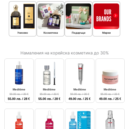
Унисекс
Козметика
Подаръци
Марки
Намаления на корейска козметика до 30%
Meditime
Meditime
Meditime
Meditime
59.00 лв. / 30 €
65.00 лв. / 33 €
59.00 лв. / 30 €
65.00 лв. / 33 €
55.00 лв. / 28 €
55.00 лв. / 28 €
49.00 лв. / 25 €
49.00 лв. / 25 €