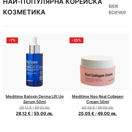
НАЙ-ПОПУЛЯРНА КОРЕЙСКА
ВИЖ
КОЗМЕТИКА
ВСИЧКИ
-7%
-25%
Meditime Batoxin Derma Lift Up
Meditime Neo Real Collagen
Serum 50ml
Cream 50ml
30,17
€
/
59,01
лв.
33,23
€
/
65,00
лв.
28,12
€
/
55,00
лв.
25,05
€
/
49,00
лв.