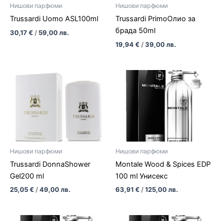
Нишови парфюми
Нишови парфюми
Trussardi Uomo ASL100ml
Trussardi PrimoОлио за
брада 50ml
30,17
€
/
59,00
лв.
19,94
€
/
39,00
лв.
Нишови парфюми
Нишови парфюми
Trussardi DonnaShower
Montale Wood & Spices EDP
Gel200 ml
100 ml Унисекс
25,05
€
/
49,00
лв.
63,91
€
/
125,00
лв.