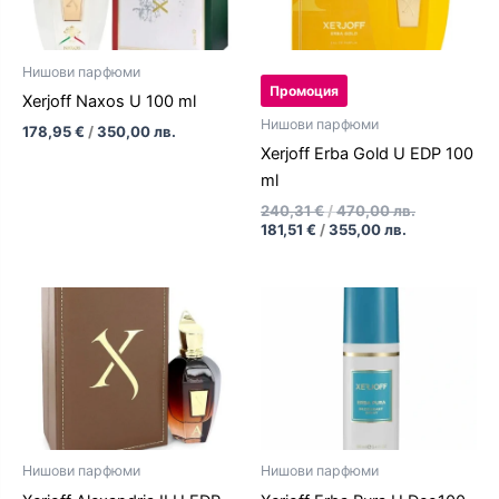
Нишови парфюми
Промоция
Xerjoff Naxos U 100 ml
Нишови парфюми
178,95
€
/
350,00
лв.
Xerjoff Erba Gold U EDP 100
ml
240,31
€
/
470,00
лв.
181,51
€
/
355,00
лв.
Нишови парфюми
Нишови парфюми