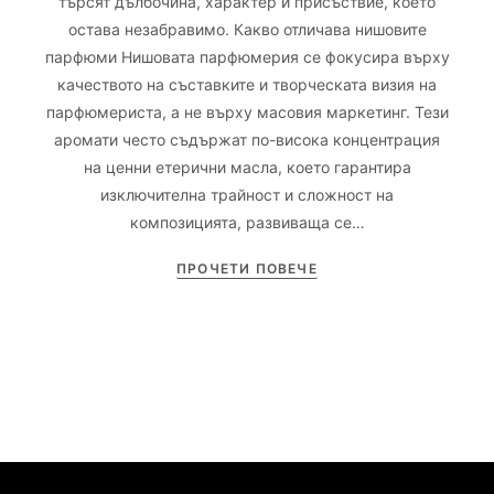
търсят дълбочина, характер и присъствие, което
остава незабравимо. Какво отличава нишовите
парфюми Нишовата парфюмерия се фокусира върху
качеството на съставките и творческата визия на
парфюмериста, а не върху масовия маркетинг. Тези
аромати често съдържат по-висока концентрация
на ценни етерични масла, което гарантира
изключителна трайност и сложност на
композицията, развиваща се…
ПРОЧЕТИ ПОВЕЧЕ