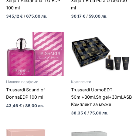
Xerjoff Alexandria II U EDP
Xerjoff Erba Pura U Deo100
100 ml
ml
345,12
€
/
675,00
лв.
30,17
€
/
59,00
лв.
Нишови парфюми
Комплекти
Trussardi Sound of
Trussardi UomoEDT
DonnaEDP 100 ml
50ml+30ml.Sh.gel+30ml.ASB
Комплект за мъже
43,46
€
/
85,00
лв.
38,35
€
/
75,00
лв.