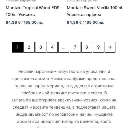
Нишови парфюми
Нишови парфюми
Montale Tropical Wood EDP
Montale Sweet Vanilla 100ml
100ml Унисекс
Унисекс парфюм
84,36
€
/
165,00
лв.
84,36
€
/
165,00
лв.
1
2
3
4
…
7
8
9
→
Нишови парфюми – изкуството на уникалния и
престижен аромат Нишови парфюми представляват
върха на парфюмерията, създадени с артистична
свобода и най-редките съставки в света. В
Lunaro.bg ще откриете ексклузивни ухания, които не
следват масовите тенденции, а подчертават Вашата
индивидуалност по неповторим начин. Нишовите
аромати са идеалният избор за ценители, които