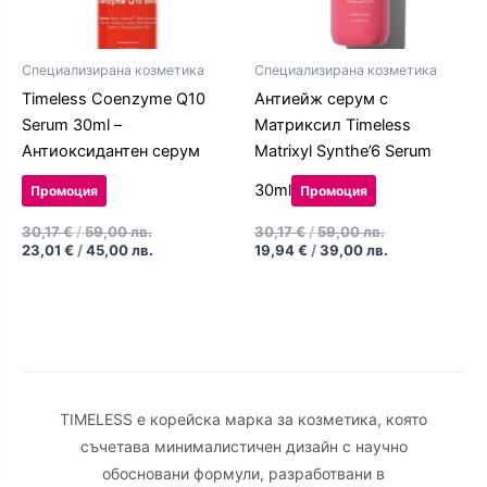
Специализирана козметика
Специализирана козметика
Timeless Coenzyme Q10
Антиейж серум с
Serum 30ml –
Матриксил Timeless
Антиоксидантен серум
Matrixyl Synthe’6 Serum
30ml
Промоция
Промоция
30,17
€
/
59,00
лв.
30,17
€
/
59,00
лв.
23,01
€
/
45,00
лв.
19,94
€
/
39,00
лв.
TIMELESS е корейска марка за козметика, която
съчетава минималистичен дизайн с научно
обосновани формули, разработвани в