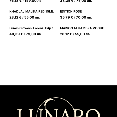
76,18
€
/
149,00
лв.
38,35
€
/
75,00
лв.
KHADLAJ MALIKA RED 15ML
EDITION ROSE
28,12
€
/
55,00
лв.
35,79
€
/
70,00
лв.
Lumin Giovanni Lorenzi Edp 100ml
MAISON ALHAMBRA VOGUE ROUGE
40,39
€
/
79,00
лв.
28,12
€
/
55,00
лв.