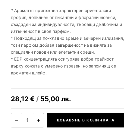
* Ароматът притежава характерен ориенталски
профил, допълнен от пикантни и флорални нюанси,
създаден за индивидуалности, търсещи дълбочина и
изтънченост в своя парфюм.
* Подходящ за по-хладно време и вечерни излизания,
този парфюм добавя завършеност на визията за
специални поводи или елегантни срещи.
* EDP концентрацията осигурява добра трайност
върху кожата с умерено изразен, но запомнящ се
ароматен шлейф.
28,12
€
/
55,00
лв.
−
+
1
ДОБАВЯНЕ В КОЛИЧКАТА