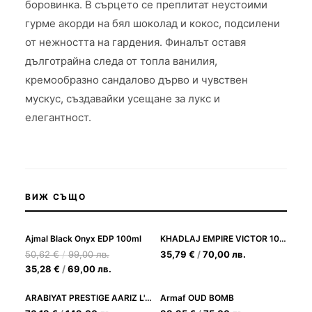
боровинка. В сърцето се преплитат неустоими
гурме акорди на бял шоколад и кокос, подсилени
от нежността на гардения. Финалът оставя
дълготрайна следа от топла ванилия,
кремообразно сандалово дърво и чувствен
мускус, създавайки усещане за лукс и
елегантност.
ВИЖ СЪЩО
Ajmal Black Onyx EDP 100ml
KHADLAJ EMPIRE VICTOR 100ML
50,62
€
/
99,00
лв.
35,79
€
/
70,00
лв.
35,28
€
/
69,00
лв.
ARABIYAT PRESTIGE AARIZ L'ABSOLU EDP 100ML
Armaf OUD BOMB