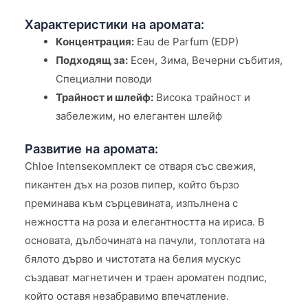
Характеристики на аромата:
Концентрация:
Eau de Parfum (EDP)
Подходящ за:
Есен, Зима, Вечерни събития,
Специални поводи
Трайност и шлейф:
Висока трайност и
забележим, но елегантен шлейф
Развитие на аромата:
Chloe Intenseкомплект се отваря със свежия,
пикантен дъх на розов пипер, който бързо
преминава към сърцевината, изпълнена с
нежността на роза и елегантността на ириса. В
основата, дълбочината на пачули, топлотата на
бялото дърво и чистотата на белия мускус
създават магнетичен и траен ароматен подпис,
който оставя незабравимо впечатление.