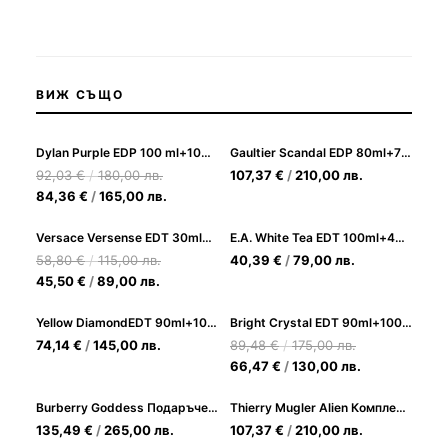
ВИЖ СЪЩО
Dylan Purple EDP 100 ml+100 Body Lotion+100.Sh.g+Bags подаръчен комплект за жени
Gaultier Scandal EDP 80ml+75ml.Body Lotion+10ml.EDP подаръчен комплект за жени
92,03
€
/
180,00
лв.
107,37
€
/
210,00
лв.
84,36
€
/
165,00
лв.
Versace Versense EDT 30ml+50b.l подаръчен комплект за жени
E.A. White Tea EDТ 100ml+400ml.Body Cream подаръчен комплект за жени
58,80
€
/
115,00
лв.
40,39
€
/
79,00
лв.
45,50
€
/
89,00
лв.
Yellow DiamondEDT 90ml+100 BL+100 ShG +Bags Комплект за жени
Bright Crystal EDT 90ml+100Sh.G+100BL+Bags подаръчен комплект за жени
74,14
€
/
145,00
лв.
89,48
€
/
175,00
лв.
66,47
€
/
130,00
лв.
Burberry Goddess Подаръчен комплект за жени (EDP 100ml + EDP 10ml + BL 75ml)
Thierry Mugler Alien Комплект (EDP 60ml + EDP 10ml + SG 50ml) за Жени
135,49
€
/
265,00
лв.
107,37
€
/
210,00
лв.