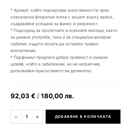
* Аромат, който подчертава женствеността чрез
класически флорални нотки с акцент върху ириса,
създавайки усещане за финес и увереност.
* Подходящ за пролетните и есенните месеци, както
за дневна употреба, така и за специални вечерни
събития, където искате да оставите трайно
впечатление.
* Парфюмът предлага добра трайност и умерен
шлейф, който е забележим, но не натрапчив,
допълвайки присъствието ви деликатно.
92,03
€
/
180,00
лв.
−
+
1
ДОБАВЯНЕ В КОЛИЧКАТА