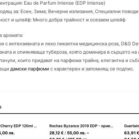
ентрация: Eau de Parfum Intense (EDP Intense)
одящ за: Есен, Зима; Вечерни излизания, Специални поводи
ност и шлейф: Много добра трайност и осезаем шлейф
а аромата:
и с интензивната и леко пикантна медицинска роза, D&G De
ната и опияняваща тубероза, която доминира в сърцето на 
пачули, които придават на парфюма трайна, елегантна и съб
сещи
дамски парфюми
с характерен и запомнящ се подпис.
О
Mancera Wild Cherry EDP 120ml Унисекс
Rochas Byzance 2019 EDP - ориенталска елегантност
5,00
лв.
28,12
€
/
55,00
лв.
–
63,91