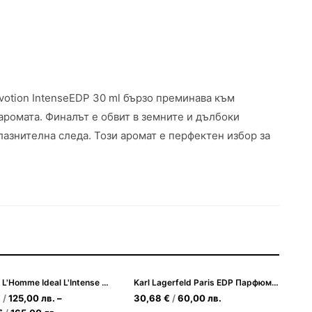
votion IntenseEDP 30 ml бързо преминава към
аромата. Финалът е обвит в земните и дълбоки
лазнителна следа. Този аромат е перфектен избор за
Guerlain L'Homme Ideal L'Intense EDP Парфюмна вода за Мъже
Karl Lagerfeld Paris EDP Парфюмна вода за Жени
€
/
125,00
лв.
–
30,68
€
/
60,00
лв.