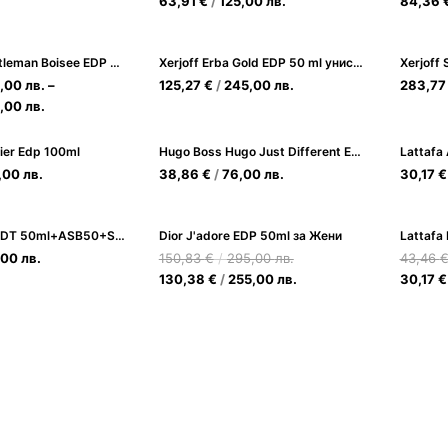
63,91
€
/
125,00
лв.
84,36
Givenchy Gentleman Boisee EDP Парфюмна вода за Мъже
Xerjoff Erba Gold EDP 50 ml унисекс
5,00
лв.
–
125,27
€
/
245,00
лв.
283,7
5,00
лв.
ier Edp 100ml
Hugo Boss Hugo Just Different EDT 75ml New за Мъже
Lattafa
,00
лв.
38,86
€
/
76,00
лв.
30,17
€
Pour HommeEDT 50ml+ASB50+SH50 Комплект за мъже
Dior J'adore EDP 50ml за Жени
,00
лв.
150,83
€
/
295,00
лв.
43,46
130,38
€
/
255,00
лв.
30,17
€