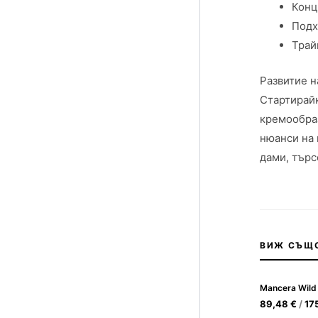
Конц
Подх
Трай
Развитие н
Стартирайк
кремообраз
нюанси на 
дами, тър
ВИЖ СЪЩ
89,48
€
/
17