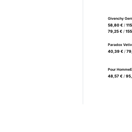
58,80
€
/
11
79,25
€
/
15
Paradox Vetiv
40,39
€
/
79
48,57
€
/
95