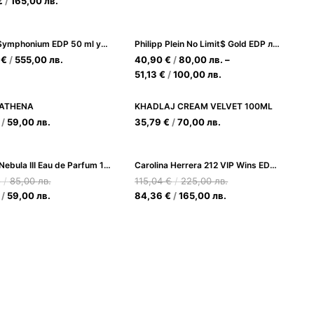
€
/
165,00
лв.
Xerjoff Symphonium EDP 50 ml унисекс
Philipp Plein No Limit$ Gold EDP луксозен мъжки аромат
7
€
/
555,00
лв.
40,90
€
/
80,00
лв.
–
51,13
€
/
100,00
лв.
 ATHENA
KHADLAJ CREAM VELVET 100ML
/
59,00
лв.
35,79
€
/
70,00
лв.
Lattafa Nebula III Eau de Parfum 100ml
Carolina Herrera 212 VIP Wins EDP 80ml за Жени
€
/
85,00
лв.
115,04
€
/
225,00
лв.
/
59,00
лв.
84,36
€
/
165,00
лв.