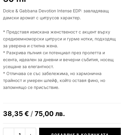
Dolce & Gabbana Devotion Intense EDP: завладяващ
дамски аромат с цитрусов характер.
* Представя изискана женственост с акцент върху
средиземноморски цитруси и гурме нотки, подходящ
за уверена и стилна жена.
* Разкрива пълния си потенциал през пролетта и
есента, идеален за дневни и вечерни събития, носещ
усещане за елегантност.
* Отличава се със забележима, но хармонична
трайност и умерен шлейф, който оставя фино, но
запомнящо се присъствие.
38,35
€
/
75,00
лв.
−
+
1
ДОБАВЯНЕ В КОЛИЧКАТА