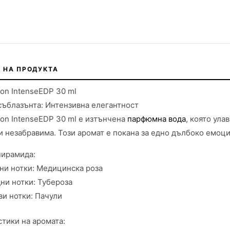
 НА ПРОДУКТА
on IntenseEDP 30 ml
ъблазънта: Интензивна елегантност
on IntenseEDP 30 ml е изтънчена
парфюмна вода
, която ула
и незабравима. Този аромат е покана за едно дълбоко емоц
пирамида:
ни нотки: Медицинска роза
ни нотки: Тубероза
ви нотки: Пачули
тики на аромата: