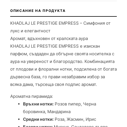
ОПИСАНИЕ НА ПРОДУКТА
KHADLAJ LE PRESTIGE EMPRESS – Симфония от
лукс и елегантност
Аромат, вдъхновен от кралската аура
KHADLAJ LE PRESTIGE EMPRESS е изискан
парфюм, създаден да обгърне своята носителка с
аура на увереност и благородство. Комбинацията
от плодови и флорални нотки, подсилена от богата
дървесна база, го прави незабравим избор за
всяка дама, търсеща своя подпис аромат.
Ароматна пирамида:
Връхни нотки:
Розов пипер, Черна
боровинка, Мандарина
Средни нотки:
Роза, Жасмин, Ирис
Базови нотки:
Мускус, Сандалово дърво,