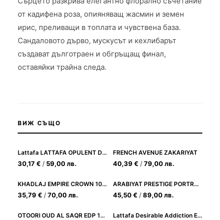
Сърцето разкрива елегантно флорално съчетание
от кадифена роза, опияняващ жасмин и земен
ирис, преливащи в топлата и чувствена база.
Сандаловото дърво, мускусът и кехлибарът
създават дълготраен и обгръщащ финал,
оставяйки трайна следа.
ВИЖ СЪЩО
Lattafa LATTAFA OPULENT DUBAI
FRENCH AVENUE ZAKARIYAT
30,17
€
/
59,00
лв.
40,39
€
/
79,00
лв.
KHADLAJ EMPIRE CROWN 100ML
ARABIYAT PRESTIGE PORTRAIT OUD EDP 80ML
35,79
€
/
70,00
лв.
45,50
€
/
89,00
лв.
OTOORI OUD AL SAQR EDP 100ML
Lattafa Desirable Addiction EDP 100 ml