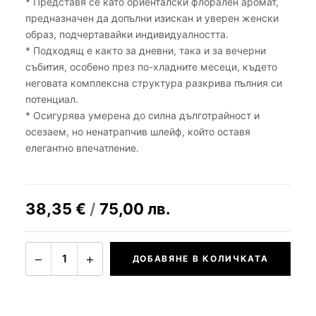
* Представя се като ориенталски флорален аромат,
предназначен да допълни изискан и уверен женски
образ, подчертавайки индивидуалността.
* Подходящ е както за дневни, така и за вечерни
събития, особено през по-хладните месеци, където
неговата комплексна структура разкрива пълния си
потенциал.
* Осигурява умерена до силна дълготрайност и
осезаем, но ненатрапчив шлейф, който оставя
елегантно впечатление.
38,35
€
/
75,00
лв.
−
+
1
ДОБАВЯНЕ В КОЛИЧКАТА