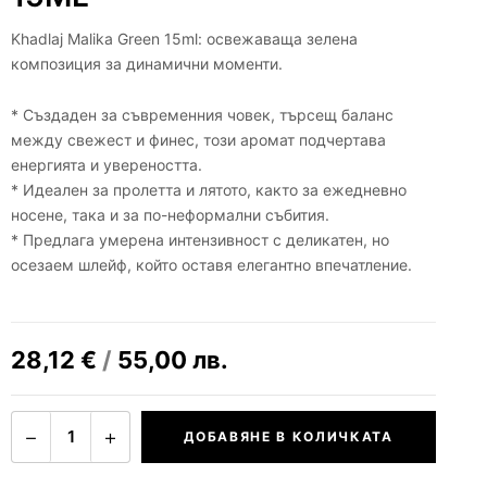
Khadlaj Malika Green 15ml: освежаваща зелена
композиция за динамични моменти.
* Създаден за съвременния човек, търсещ баланс
между свежест и финес, този аромат подчертава
енергията и увереността.
* Идеален за пролетта и лятото, както за ежедневно
носене, така и за по-неформални събития.
* Предлага умерена интензивност с деликатен, но
осезаем шлейф, който оставя елегантно впечатление.
28,12
€
/
55,00
лв.
−
+
1
ДОБАВЯНЕ В КОЛИЧКАТА