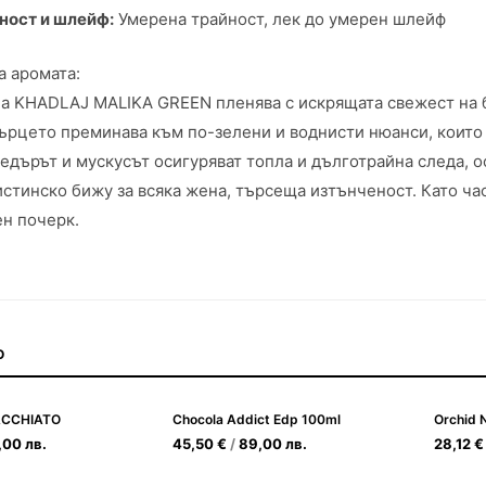
ност и шлейф:
Умерена трайност, лек до умерен шлейф
а аромата:
а KHADLAJ MALIKA GREEN пленява с искрящата свежест на б
ърцето преминава към по-зелени и воднисти нюанси, които
кедърът и мускусът осигуряват топла и дълготрайна следа, 
истинско бижу за всяка жена, търсеща изтънченост. Като ча
н почерк.
О
CCHIATO
Chocola Addict Edp 100ml
Orchid 
,00
лв.
45,50
€
/
89,00
лв.
28,12
€