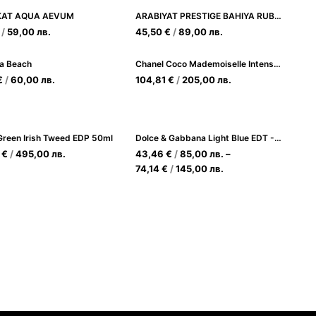
AT AQUA AEVUM
ARABIYAT PRESTIGE BAHIYA RUBY EDP 100ML
/
59,00
лв.
45,50
€
/
89,00
лв.
a Beach
Chanel Coco Mademoiselle IntenseEDP 35 ml.
€
/
60,00
лв.
104,81
€
/
205,00
лв.
reen Irish Tweed EDP 50ml
Dolce & Gabbana Light Blue EDT - свеж мъжки аромат
9
€
/
495,00
лв.
43,46
€
/
85,00
лв.
–
74,14
€
/
145,00
лв.