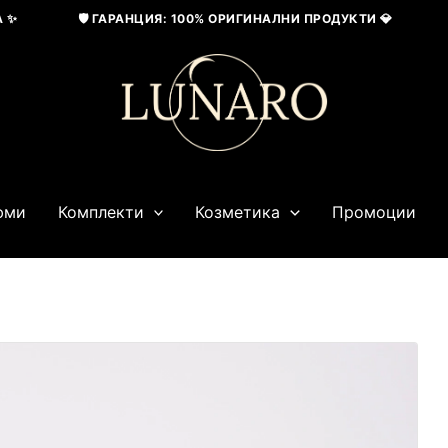
🛡️ ГАРАНЦИЯ: 100% ОРИГИНАЛНИ ПРОДУКТИ 💎
🤝
юми
Комплекти
Козметика
Промоции
Price
Price
range:
range:
69,02 € / 135,00 лв.
153,39 € / 300,00 лв.
through
through
125,27 € / 245,00 лв.
204,52 € / 400,01 лв.