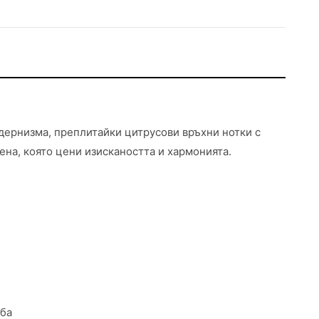
дернизма, преплитайки цитрусови връхни нотки с
ена, която цени изискаността и хармонията.
еба