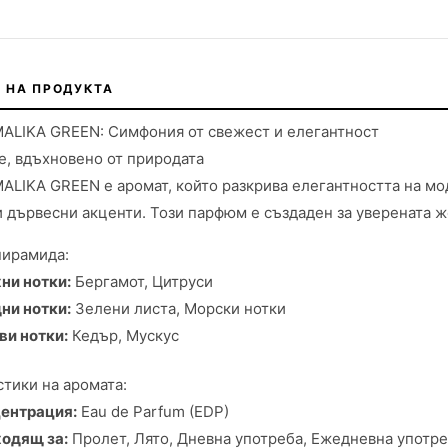
 НА ПРОДУКТА
ALIKA GREEN: Симфония от свежест и елегантност
, вдъхновено от природата
LIKA GREEN е аромат, който разкрива елегантността на мо
 дървесни акценти. Този парфюм е създаден за уверената ж
пирамида:
ни нотки:
Бергамот, Цитруси
ни нотки:
Зелени листа, Морски нотки
ви нотки:
Кедър, Мускус
тики на аромата:
ентрация:
Eau de Parfum (EDP)
одящ за:
Пролет, Лято, Дневна употреба, Ежедневна употр