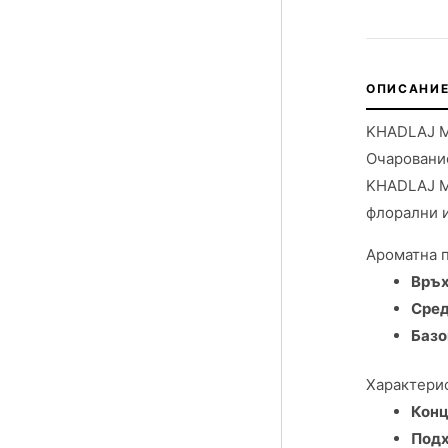
ОПИСАНИЕ
KHADLAJ M
Очарование
KHADLAJ MA
флорални и
Ароматна 
Връх
Сред
Базо
Характерис
Конц
Подх