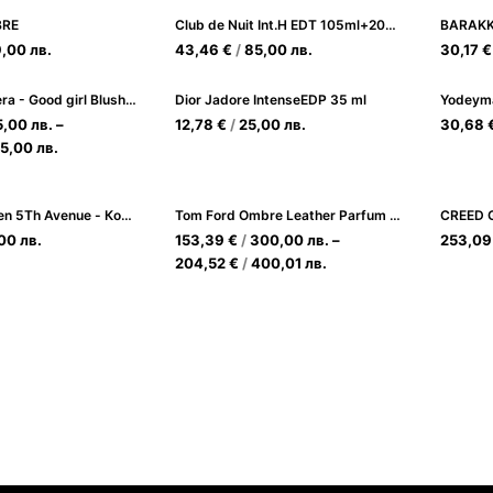
BRE
Club de Nuit Int.H EDT 105ml+200 ml Body Spray Комплект за мъже
BARAKK
9,00
лв.
43,46
€
/
85,00
лв.
30,17
€
Carolina Herrera - Good girl Blush Elixir EDP
Dior Jadore IntenseEDP 35 ml
Yodeym
5,00
лв.
–
12,78
€
/
25,00
лв.
30,68
5,00
лв.
Elizabeth Arden 5Th Avenue - Комплект EDP 125ml + лосион за тяло 100ml
Tom Ford Ombre Leather Parfum за Мъже и Жени
CREED G
,00
лв.
153,39
€
/
300,00
лв.
–
253,0
204,52
€
/
400,01
лв.