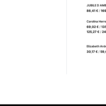
JUBILE D AM
86,41
€
/
16
69,02
€
/
13
125,27
€
/
24
30,17
€
/
59