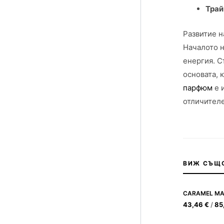
Трай
Развитие н
Началото н
енергия. С
основата, 
парфюм
е 
отличителе
ВИЖ СЪЩ
CARAMEL MA
43,46
€
/
85