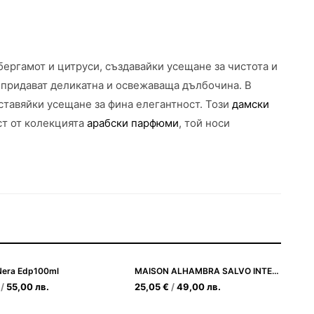
ергамот и цитруси, създавайки усещане за чистота и
 придават деликатна и освежаваща дълбочина. В
оставяйки усещане за фина елегантност. Този
дамски
ст от колекцията
арабски парфюми
, той носи
Nera Edp100ml
MAISON ALHAMBRA SALVO INTENSE 100ML
/
55,00
лв.
25,05
€
/
49,00
лв.