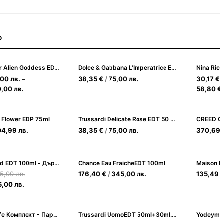
О
Thierry Mugler Alien Goddess EDP - сияен дамски парфюм с ванилия и жасмин
Dolce & Gabbana L'Imperatrice EDT 100ml за Жени
Nina Ric
,00
лв.
–
38,35
€
/
75,00
лв.
30,17
€
0,00
лв.
58,80
 Flower EDP 75ml
Trussardi Delicate Rose EDT 50 ml за жени
CREED Q
04,99
лв.
38,35
€
/
75,00
лв.
370,6
Azzaro Wanted EDT 100ml - Дървесно-пикантен аромат за мъже
Chance Eau FraicheEDT 100ml
5,00
лв.
176,40
€
/
345,00
лв.
135,49
5,00
лв.
Sophie la Girafe Комплект - Парфюм и плюшена играчка, 100 ml
Trussardi UomoEDT 50ml+30ml.Sh.gel+30ml.ASB Комплект за мъже
Yodeyma