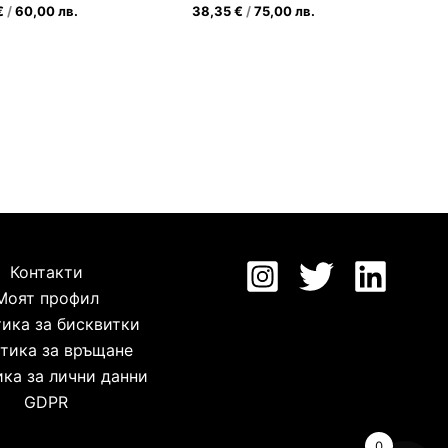
€
/
60,00
лв.
38,35
€
/
75,00
лв.
Контакти
Моят профил
ика за бисквитки
тика за връщане
ка за лични данни
GDPR
0