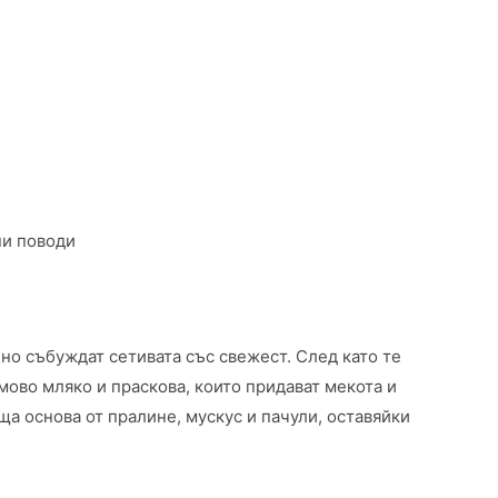
ни поводи
ено събуждат сетивата със свежест. След като те
мово мляко и праскова, които придават мекота и
ща основа от пралине, мускус и пачули, оставяйки