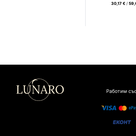
30,17
€
/
59
Работим със