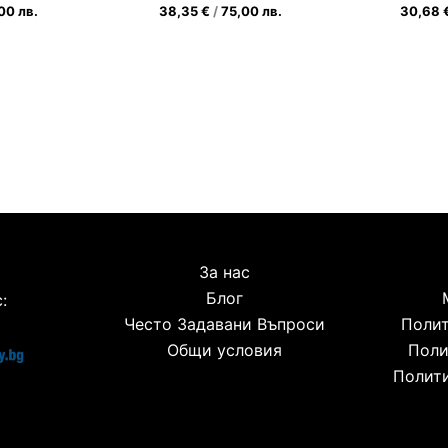
,00
лв.
38,35
€
/
75,00
лв.
30,68
За нас
Блог
:
Често Задавани Въпроси
Полит
Общи условия
Поли
Полити