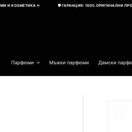
Skip
И КОЗМЕТИКА ✨
🛡️ ГАРАНЦИЯ: 100% ОРИГИНАЛНИ ПРОДУК
to
content
Парфюми
Мъжки парфюми
Дамски парф
Original
price
was:
115,04 € / 22