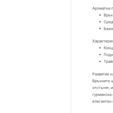
Ароматна 
Връх
Сред
Базо
Характерис
Конц
Подх
Трай
Развитие н
Връхните ц
отстъпят, 
гурманска 
елегантен 