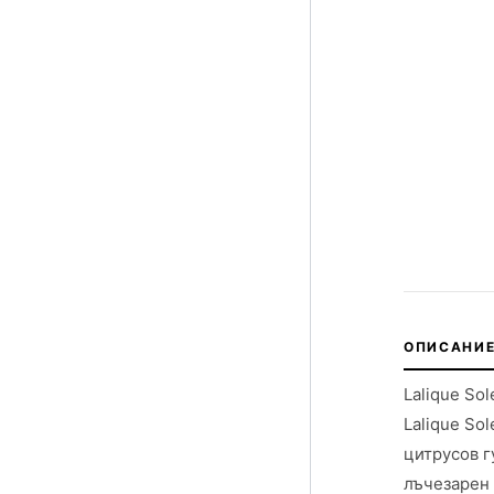
ОПИСАНИЕ
Lalique So
Lalique So
цитрусов г
лъчезарен 