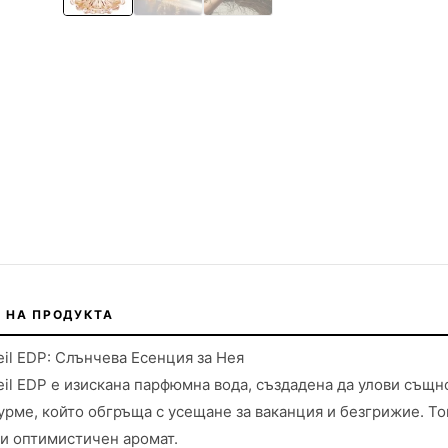
 НА ПРОДУКТА
leil EDP: Слънчева Есенция за Нея
leil EDP е изискана парфюмна вода, създадена да улови същ
урме, който обгръща с усещане за ваканция и безгрижие. То
и оптимистичен аромат.