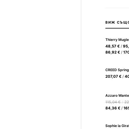
ВИЖ СЪЩ
48,57
€
/
95
86,92
€
/
17
CREED Spring
207,07
€
/
4
115,04
€
/
22
84,36
€
/
16