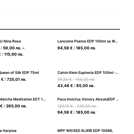
ci Nina Rose
Lancome Poeme EDP 100ml за Жени
/
59,00
лв.
–
94,59
€
/
185,00
лв.
€
/
115,00
лв.
ueen of Silk EDP 75ml
Calvin Klein Euphoria EDP 100ml - Чувствен флорален аромат за жени
9
€
/
725,01
лв.
79,25
€
/
155,00
лв.
43,46
€
/
85,00
лв.
Maison Matcha Meditation EDT 100ml Унисекс
Paco Invictus Victory AbsoluEDP 100 ml
€
/
265,00
лв.
120,15
€
/
235,00
лв.
94,59
€
/
185,00
лв.
 Harpina
MPF WICKED ELIXIR EDP 100ML