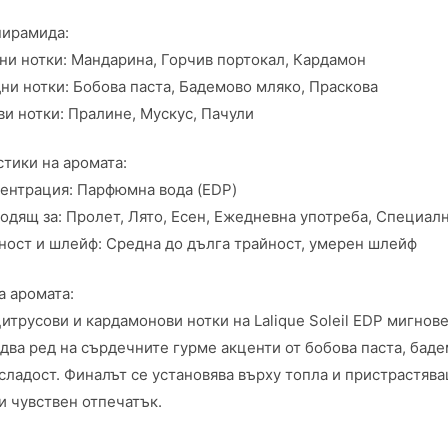
пирамида:
ни нотки: Мандарина, Горчив портокал, Кардамон
ни нотки: Бобова паста, Бадемово мляко, Праскова
ви нотки: Пралине, Мускус, Пачули
тики на аромата:
ентрация: Парфюмна вода (EDP)
одящ за: Пролет, Лято, Есен, Ежедневна употреба, Специал
ност и шлейф: Средна до дълга трайност, умерен шлейф
а аромата:
итрусови и кардамонови нотки на Lalique Soleil EDP мигнов
идва ред на сърдечните гурме акценти от бобова паста, баде
сладост. Финалът се установява върху топла и пристрастява
и чувствен отпечатък.