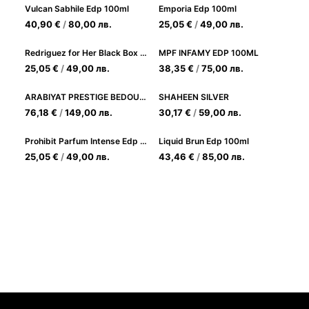
Vulcan Sabhile Edp 100ml
Emporia Edp 100ml
40,90
€
/
80,00
лв.
25,05
€
/
49,00
лв.
Redriguez for Her Black Box Edp 100ml
MPF INFAMY EDP 100ML
25,05
€
/
49,00
лв.
38,35
€
/
75,00
лв.
ARABIYAT PRESTIGE BEDOUR EXTRAIT EDP 100ML
SHAHEEN SILVER
76,18
€
/
149,00
лв.
30,17
€
/
59,00
лв.
Prohibit Parfum Intense Edp 100ml
Liquid Brun Edp 100ml
25,05
€
/
49,00
лв.
43,46
€
/
85,00
лв.