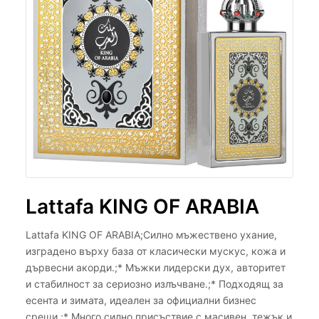
Lattafa KING OF ARABIA
Lattafa KING OF ARABIA;Силно мъжествено ухание,
изградено върху база от класически мускус, кожа и
дървесни акорди.;* Мъжки лидерски дух, авторитет
и стабилност за сериозно излъчване.;* Подходящ за
есента и зимата, идеален за официални бизнес
срещи.;* Много силно присъствие с масивен, тежък и