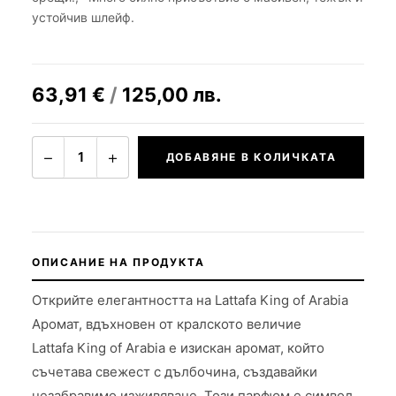
устойчив шлейф.
63,91
€
/
125,00
лв.
−
+
1
ДОБАВЯНЕ В КОЛИЧКАТА
ОПИСАНИЕ НА ПРОДУКТА
Открийте елегантността на Lattafa King of Arabia
Аромат, вдъхновен от кралското величие
Lattafa King of Arabia е изискан аромат, който
съчетава свежест с дълбочина, създавайки
незабравимо изживяване. Този парфюм е символ