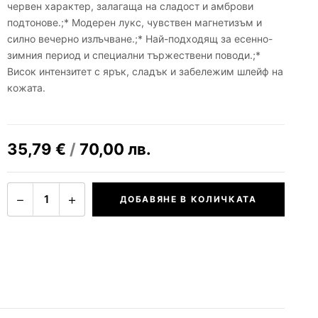
червен характер, залагаща на сладост и амброви
подтонове.;* Модерен лукс, чувствен магнетизъм и
силно вечерно излъчване.;* Най-подходящ за есенно-
зимния период и специални тържествени поводи.;*
Висок интензитет с ярък, сладък и забележим шлейф на
кожата.
35,79
€
/
70,00
лв.
−
+
1
ДОБАВЯНЕ В КОЛИЧКАТА