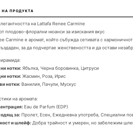
 НА ПРОДУКТА
легантността на Lattafa Renee Carmine
т плодово-флорални нюанси за изискания вкус
nee Carmine е аромат, който събужда сетивата с хармонично
ъздаден, за да подчертае женствеността и да остави незаб
пирамида:
ни нотки:
Ябълка, Черна боровинка, Цитруси
ни нотки:
Жасмин, Роза, Ирис
ви нотки:
Ванилия, Пачули, Мускус
тики на аромата:
ентрация:
Eau de Parfum (EDP)
одящ за:
Пролет, Есен, Ежедневна употреба, Специални по
ност и шлейф:
Добра трайност и умерен, но забележим шл