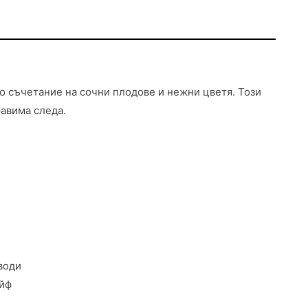
то съчетание на сочни плодове и нежни цветя. Този
равима следа.
води
ейф