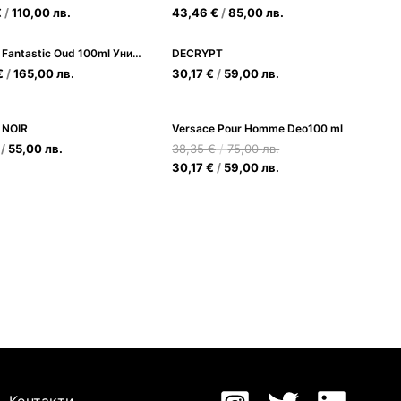
€
/
110,00
лв.
43,46
€
/
85,00
лв.
Montale Fantastic Oud 100ml Унисекс парфюм
DECRYPT
€
/
165,00
лв.
30,17
€
/
59,00
лв.
 NOIR
Versace Pour Homme Deo100 ml
/
55,00
лв.
38,35
€
/
75,00
лв.
30,17
€
/
59,00
лв.