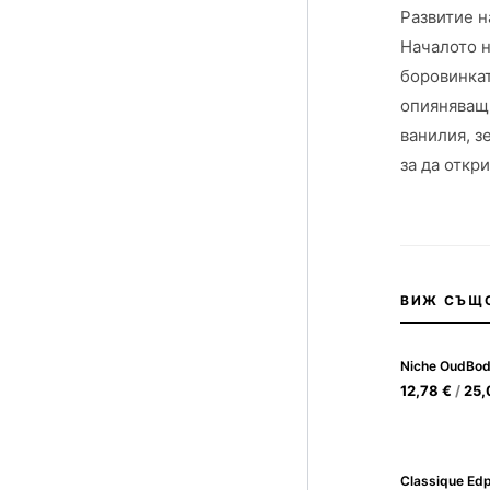
Развитие н
Началото н
боровинкат
опияняващ 
ванилия, з
за да откр
ВИЖ СЪЩ
Niche OudBod
12,78
€
/
25
Classique Ed