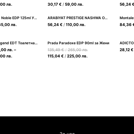
,00
лв.
30,17
€
/
59,00
лв.
56,24
Guerlain Musc Noble EDP 125ml Унисекс
ARABIYAT PRESTIGE NASHWA OUD EDP 100ML
65,00
лв.
56,24
€
/
110,00
лв.
84,36
Mont Blanc Legend EDT Тоалетна вода за Мъже
Prada Paradoxe EDP 90ml за Жени
ADICTO
,00
лв.
–
135,49
€
/
265,00
лв.
28,12
€
,00
лв.
115,04
€
/
225,00
лв.