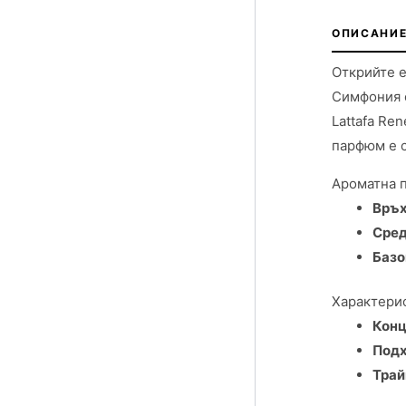
ОПИСАНИЕ
Открийте е
Симфония о
Lattafa Re
парфюм е с
Ароматна 
Връх
Сред
Базо
Характерис
Конц
Подх
Трай