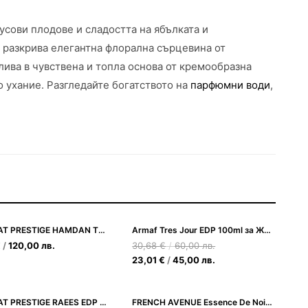
усови плодове и сладостта на ябълката и
е разкрива елегантна флорална сърцевина от
лива в чувствена и топла основа от кремообразна
о ухание. Разгледайте богатството на
парфюмни води
,
ARABIYAT PRESTIGE HAMDAN THE SHEIKH EDP 75ML
Armaf Tres Jour EDP 100ml за Жени
€
/
120,00
лв.
30,68
€
/
60,00
лв.
23,01
€
/
45,00
лв.
ARABIYAT PRESTIGE RAEES EDP 180ML
FRENCH AVENUE Essence De Noir Edp 100ml