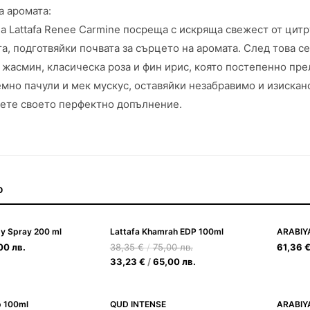
а аромата:
а Lattafa Renee Carmine посреща с искряща свежест от цитр
а, подготвяйки почвата за сърцето на аромата. След това с
жасмин, класическа роза и фин ирис, която постепенно пре
емно пачули и мек мускус, оставяйки незабравимо и изискан
иете своето перфектно допълнение.
О
y Spray 200 ml
Lattafa Khamrah EDP 100ml
,00
лв.
38,35
€
/
75,00
лв.
61,36
33,23
€
/
65,00
лв.
p 100ml
QUD INTENSE