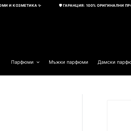
Skip
 И КОЗМЕТИКА ✨
🛡️ ГАРАНЦИЯ: 100% ОРИГИНАЛНИ ПРОДУ
to
content
Парфюми
Мъжки парфюми
Дамски парф
Original
price
was:
143,16 € / 28