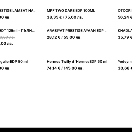
ARABIYAT PRESTIGE LAMSAT HARIR EDP 100ML
MPF TWO DARE EDP 100ML
OTOORI
00
лв.
38,35
€
/
75,00
лв.
56,24
Armani Code EDT 125ml - ПЪЛНИТЕЛ - Елегантен мъжки аромат
ARABIYAT PRESTIGE AYAAN EDP 100ML
KHADLA
0,00
лв.
28,12
€
/
55,00
лв.
35,79
,00
лв.
gulierEDP 50 ml
Hermes Twilly d`HermesEDP 50 ml
Yodeym
00
лв.
74,14
€
/
145,00
лв.
30,68