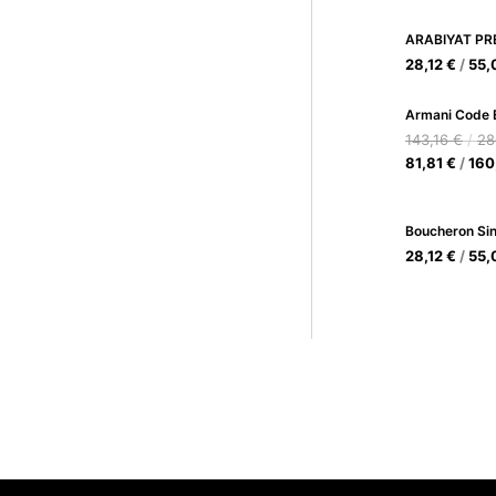
28,12
€
/
55,
143,16
€
/
28
81,81
€
/
160
Boucheron Sin
28,12
€
/
55,