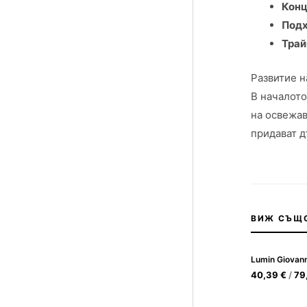
Конц
Подх
Трай
Развитие н
В началото
на освежав
придават д
ВИЖ СЪЩ
Lumin Giovann
40,39
€
/
79