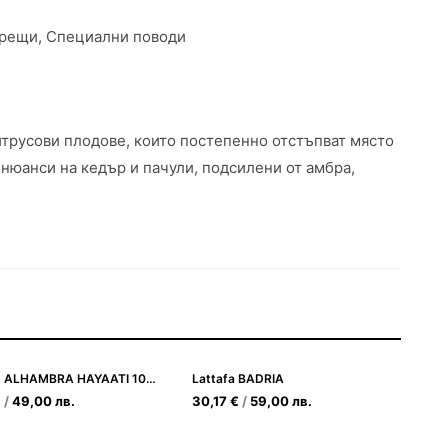
 срещи, Специални поводи
итрусови плодове, които постепенно отстъпват място
нюанси на кедър и пачули, подсилени от амбра,
MAISON ALHAMBRA HAYAATI 100ml
Lattafa BADRIA
€
/
49,00
лв.
30,17
€
/
59,00
лв.