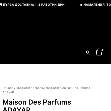
БЪРЗА ДОСТАВКА: 1-3 РАБОТНИ ДНИ
🔥 НАМАЛЕНИЯ: ТОП Ц
0
Search
Начало
/
Парфюми
/
Арабски парфюми
/ Maison Des Parfums
ADAYAR
Maison Des Parfums
ADAYAR