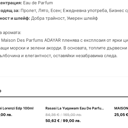
ентрация:
Eau de Parfum
одящ за:
Пролет, Лято, Есен; Ежедневна употреба, Бизнес
ност и шлейф:
Добра трайност, Умерен шлейф
а аромата:
 Maison Des Parfums ADAYAR пленява с експлозия от ярки ц
ащи морски и зелени акорди. В основата, топлите дървесни 
ълбочина и елегантност, оставяйки незабравима следа.
О
i Lorenzi Edp 100ml
Rasasi La Yuqawam Eau De Parfum за Жени 75ml
,00
лв.
84,36
€
/
165,00
лв.
25,05
50,62
€
/
99,00
лв.