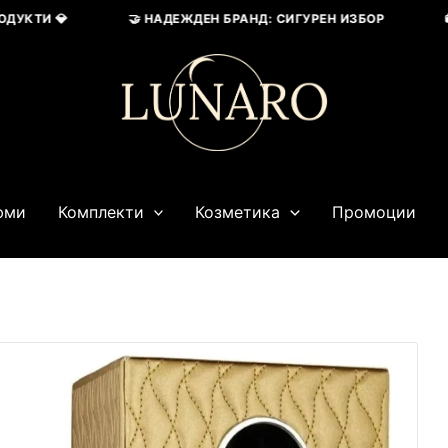
КТИ 💎
🤝 НАДЕЖДЕН БРАНД: СИГУРЕН ИЗБОР
🚚 
юми
Комплекти
Козметика
Промоции
Текущата
Original
Текущата
цена
price
цена
е:
was:
е:
0,00 лв..
81,81 € / 160,00 лв..
84,36 € / 165,00 лв..
50,62 € / 99,00 лв..