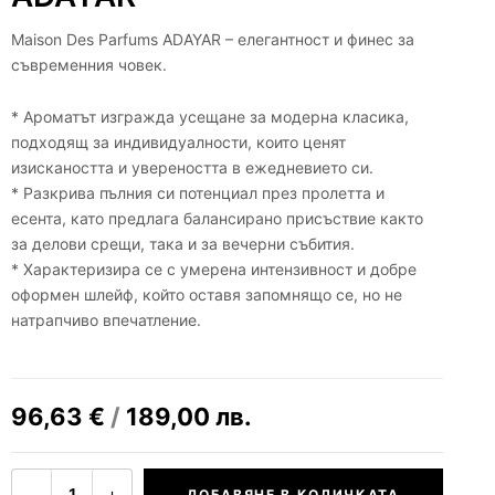
Maison Des Parfums ADAYAR – елегантност и финес за
съвременния човек.
* Ароматът изгражда усещане за модерна класика,
подходящ за индивидуалности, които ценят
изискаността и увереността в ежедневието си.
* Разкрива пълния си потенциал през пролетта и
есента, като предлага балансирано присъствие както
за делови срещи, така и за вечерни събития.
* Характеризира се с умерена интензивност и добре
оформен шлейф, който оставя запомнящо се, но не
натрапчиво впечатление.
96,63
€
/
189,00
лв.
−
+
1
ДОБАВЯНЕ В КОЛИЧКАТА