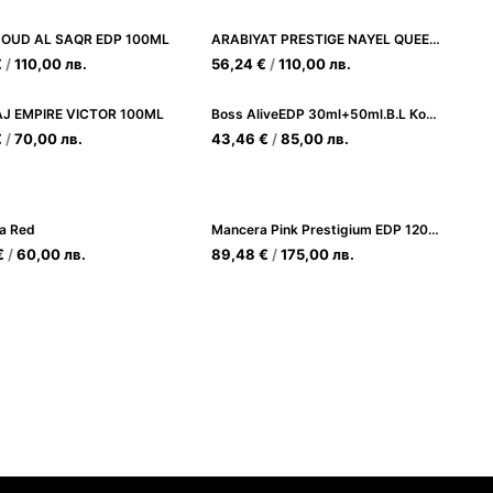
 OUD AL SAQR EDP 100ML
ARABIYAT PRESTIGE NAYEL QUEEN EDP 70ML
€
/
110,00
лв.
56,24
€
/
110,00
лв.
J EMPIRE VICTOR 100ML
Boss AliveEDP 30ml+50ml.B.L Комплект за жени
€
/
70,00
лв.
43,46
€
/
85,00
лв.
a Red
Mancera Pink Prestigium EDP 120ml Унисекс
€
/
60,00
лв.
89,48
€
/
175,00
лв.