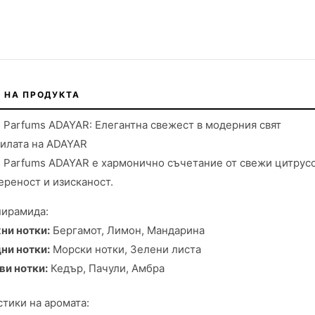
 НА ПРОДУКТА
 Parfums ADAYAR: Елегантна свежест в модерния свят
силата на ADAYAR
 Parfums ADAYAR е хармонично съчетание от свежи цитрусо
ереност и изисканост.
пирамида:
ни нотки:
Бергамот, Лимон, Мандарина
ни нотки:
Морски нотки, Зелени листа
ви нотки:
Кедър, Пачули, Амбра
тики на аромата: