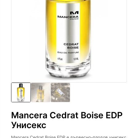
Mancera Cedrat Boise EDP
Унисекс
Mancera Cedrat Boise EDP е дървесно-плодов унисекс