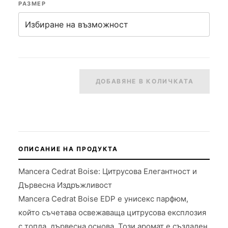
РАЗМЕР
ДОБАВЯНЕ В КОЛИЧКАТА
ОПИСАНИЕ НА ПРОДУКТА
Mancera Cedrat Boise: Цитрусова Елегантност и
Дървесна Издръжливост
Mancera Cedrat Boise EDP е унисекс парфюм,
който съчетава освежаваща цитрусова експлозия
с топла, дървесна основа. Този аромат е създаден