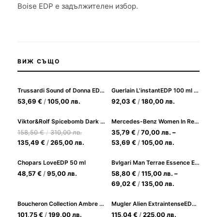
Boise EDP е задължителен избор.
ВИЖ СЪЩО
Trussardi Sound of Donna EDP 100ml за Жени
Guerlain L'instantEDP 100 ml 2015
53,69
€
/
105,00
лв.
92,03
€
/
180,00
лв.
Viktor&Rolf Spicebomb Dark Leather EDP 150 ml за мъже
Mercedes-Benz Women In Red EDP Парфюмна вода за Жени
158,50
€
/
310,00
лв.
35,79
€
/
70,00
лв.
–
135,49
€
/
265,00
лв.
53,69
€
/
105,00
лв.
Chopars LoveEDP 50 ml
Bvlgari Man Terrae Essence EDP Парфюм за Мъже
48,57
€
/
95,00
лв.
58,80
€
/
115,00
лв.
–
69,02
€
/
135,00
лв.
Boucheron Collection Ambre D'Alexandrie EDP 125ml за Мъже и Жени
Mugler Alien ExtraintenseEDP 90 ml-25
101,75
€
/
199,00
лв.
115,04
€
/
225,00
лв.