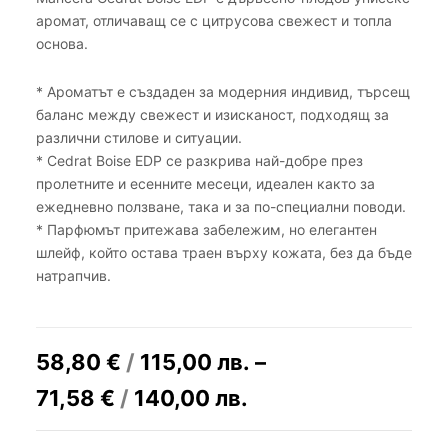
аромат, отличаващ се с цитрусова свежест и топла
основа.
* Ароматът е създаден за модерния индивид, търсещ
баланс между свежест и изисканост, подходящ за
различни стилове и ситуации.
* Cedrat Boise EDP се разкрива най-добре през
пролетните и есенните месеци, идеален както за
ежедневно ползване, така и за по-специални поводи.
* Парфюмът притежава забележим, но елегантен
шлейф, който остава траен върху кожата, без да бъде
натрапчив.
58,80
€
/
115,00
лв.
–
71,58
€
/
140,00
лв.