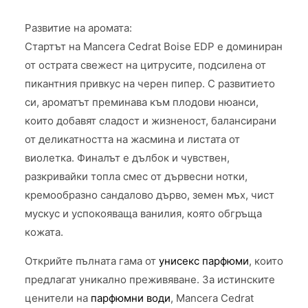
Развитие на аромата:
Стартът на Mancera Cedrat Boise EDP е доминиран
от острата свежест на цитрусите, подсилена от
пикантния привкус на черен пипер. С развитието
си, ароматът преминава към плодови нюанси,
които добавят сладост и жизненост, балансирани
от деликатността на жасмина и листата от
виолетка. Финалът е дълбок и чувствен,
разкривайки топла смес от дървесни нотки,
кремообразно сандалово дърво, земен мъх, чист
мускус и успокояваща ванилия, която обгръща
кожата.
Открийте пълната гама от
унисекс парфюми
, които
предлагат уникално преживяване. За истинските
ценители на
парфюмни води
, Mancera Cedrat