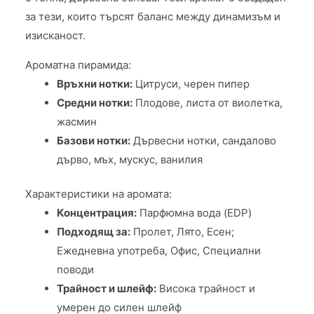
за тези, които търсят баланс между динамизъм и
изисканост.
Ароматна пирамида:
Връхни нотки:
Цитруси, черен пипер
Средни нотки:
Плодове, листа от виолетка,
жасмин
Базови нотки:
Дървесни нотки, сандалово
дърво, мъх, мускус, ванилия
Характеристики на аромата:
Концентрация:
Парфюмна вода (EDP)
Подходящ за:
Пролет, Лято, Есен;
Ежедневна употреба, Офис, Специални
поводи
Трайност и шлейф:
Висока трайност и
умерен до силен шлейф