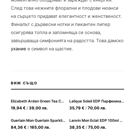
След това нежните флорални и плодови нюанси
на сърцето придават елегантност и женственост.
Финалът с дървесни нотки и пикантен пипер
осигурява топла и запомняща се основа,
завършваща симфонията на радостта. Това дамско
ухание
е символ на щастие.
ВИЖ СЪЩО
Elizabeth Arden Green Tea Coconut Breeze EDT 100 ml Тоалетна вода за Жени
Lalique Soleil EDP Парфюмна вода за Жени
19,94
€
/
39,00
лв.
35,79
€
/
70,00
лв.
Guerlain Mon Guerlain Sparkling Bouquet EDP 50ml за Жени
Lanvin Mon Eclat EDP 100ml за Жени
84,36
€
/
165,00
лв.
38,35
€
/
75,00
лв.