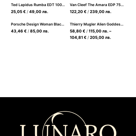
Ted Lapidus Rumba EDT 100ml за Жени
Van Cleef The Amara EDP 75ml за жени
25,05
€
/
49,00
лв.
122,20
€
/
239,00
лв.
Porsche Design Woman Black EDP Парфюмна вода за Жени
Thierry Mugler Alien Goddess Intense EDP - интензивен дамски парфюм с ванилия и жасмин
43,46
€
/
85,00
лв.
58,80
€
/
115,00
лв.
–
104,81
€
/
205,00
лв.