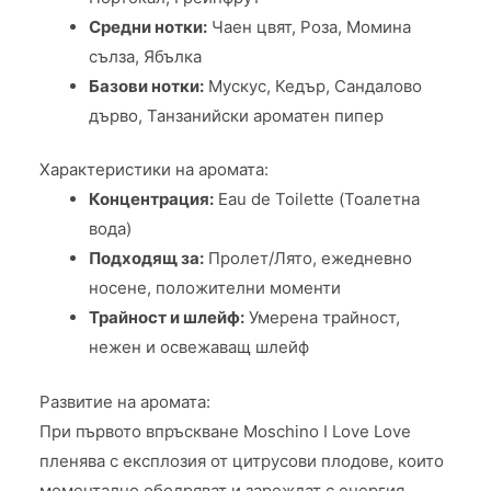
Средни нотки:
Чаен цвят, Роза, Момина
сълза, Ябълка
Базови нотки:
Мускус, Кедър, Сандалово
дърво, Танзанийски ароматен пипер
Характеристики на аромата:
Концентрация:
Eau de Toilette (Тоалетна
вода)
Подходящ за:
Пролет/Лято, ежедневно
носене, положителни моменти
Трайност и шлейф:
Умерена трайност,
нежен и освежаващ шлейф
Развитие на аромата:
При първото впръскване Moschino I Love Love
пленява с експлозия от цитрусови плодове, които
моментално ободряват и зареждат с енергия.