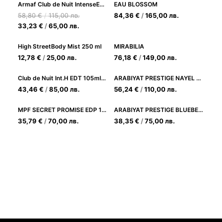
Armaf Club de Nuit IntenseEDP 105 ml
EAU BLOSSOM
58,80
€
/
115,00
лв.
84,36
€
/
165,00
лв.
33,23
€
/
65,00
лв.
High StreetBody Mist 250 ml
MIRABILIA
12,78
€
/
25,00
лв.
76,18
€
/
149,00
лв.
Club de Nuit Int.H EDT 105ml+200 ml Body Spray Комплект за мъже
ARABIYAT PRESTIGE NAYEL OUD EDP 70ML
43,46
€
/
85,00
лв.
56,24
€
/
110,00
лв.
MPF SECRET PROMISE EDP 100ML
ARABIYAT PRESTIGE BLUEBERRY MUSK EDP 100ML
35,79
€
/
70,00
лв.
38,35
€
/
75,00
лв.