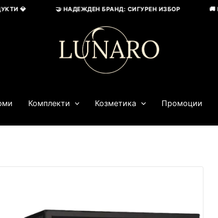
И 💎
🤝 НАДЕЖДЕН БРАНД: СИГУРЕН ИЗБОР
🚚 БЪ
юми
Комплекти
Козметика
Промоции
Origina
price
was:
69,02 €