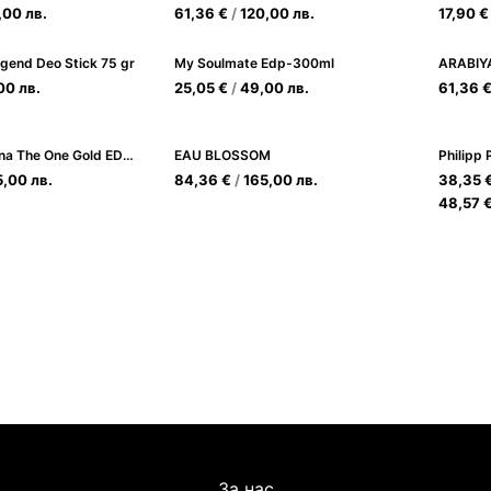
,00
лв.
61,36
€
/
120,00
лв.
17,90
€
gend Deo Stick 75 gr
My Soulmate Edp-300ml
,00
лв.
25,05
€
/
49,00
лв.
61,36
Dolce&Gabbana The One Gold EDP 75ml за Жени
EAU BLOSSOM
5,00
лв.
84,36
€
/
165,00
лв.
38,35
48,57
За нас