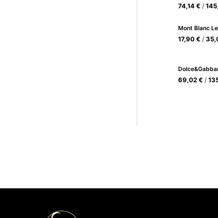
74,14
€
/
145
Mont Blanc Le
17,90
€
/
35
69,02
€
/
13