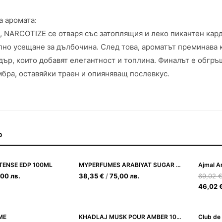
а аромата:
, NARCOTIZE се отваря със затоплящия и леко пикантен кар
но усещане за дълбочина. След това, ароматът преминава 
дър, които добавят елегантност и топлина. Финалът е обгръ
мбра, оставяйки траен и опияняващ послевкус.
О
NTENSE EDP 100ML
MYPERFUMES ARABIYAT SUGAR BERRY CREAM MACARON EDP 100ML
,00
лв.
38,35
€
/
75,00
лв.
69,02
46,02
ME
KHADLAJ MUSK POUR AMBER 100ML