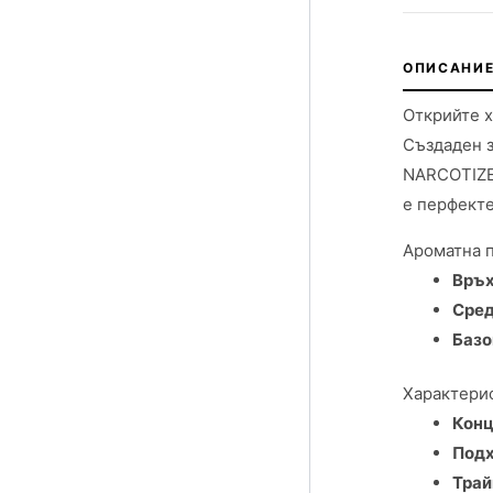
ОПИСАНИЕ
Открийте 
Създаден 
NARCOTIZE 
е перфекте
Ароматна 
Връх
Сред
Базо
Характерис
Конц
Подх
Трай