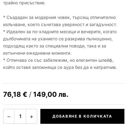
трайно присъствие.
* Създаден за модерния човек, търсещ отличително
излъчване, което съчетава увереност и загадъчност.
* Идеален за по-хладните месеци и вечерите, когато
дълбочината на уханието се разкрива пълноценно,
подходящ както за специални поводи, така и за
изтънчени ежедневни моменти.
* Отличава се със забележим, но елегантен шлейф,
който оставя запомняща се аура без да е натрапчив.
76,18
€
/
149,00
лв.
−
+
1
ДОБАВЯНЕ В КОЛИЧКАТА