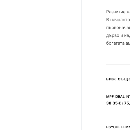
Развитие н
В началото
първоначал
дърво и ке
богатата а
ВИЖ СЪЩ
MPF IDEAL I
38,35
€
/
75
PSYCHE FEM