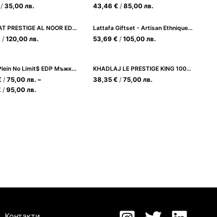
/
35,00
лв.
43,46
€
/
85,00
лв.
ARABIYAT PRESTIGE AL NOOR EDP 100ML
Lattafa Giftset - Artisan Ethnique (Edp 100ml+20ml+Deo 200ml)
€
/
120,00
лв.
53,69
€
/
105,00
лв.
Philipp Plein No Limit$ EDP Мъжки парфюм с пикантно-дървесен аромат
KHADLAJ LE PRESTIGE KING 100ML
€
/
75,00
лв.
–
38,35
€
/
75,00
лв.
€
/
95,00
лв.
Контакти