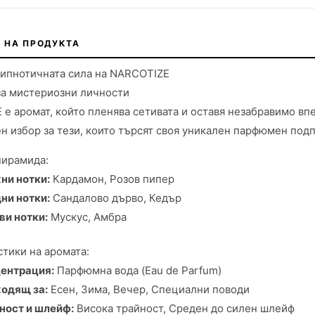
 НА ПРОДУКТА
хипнотичната сила на NARCOTIZE
за мистериозни личности
е аромат, който пленява сетивата и оставя незабравимо вп
н избор за тези, които търсят своя уникален парфюмен под
пирамида:
ни нотки:
Кардамон, Розов пипер
ни нотки:
Сандалово дърво, Кедър
ви нотки:
Мускус, Амбра
тики на аромата:
ентрация:
Парфюмна вода (Eau de Parfum)
одящ за:
Есен, Зима, Вечер, Специални поводи
ност и шлейф:
Висока трайност, Среден до силен шлейф