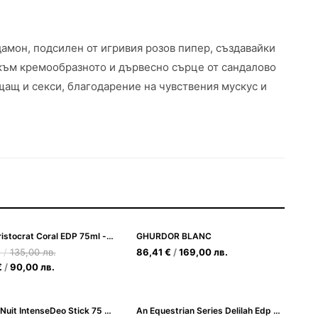
дамон, подсилен от игривия розов пипер, създавайки
към кремообразното и дървесно сърце от сандалово
щащ и секси, благодарение на чувствения мускус и
Ajmal Aristocrat Coral EDP 75ml - Парфюмна вода за жени
GHURDOR BLANC
€
/
135,00
лв.
86,41
€
/
169,00
лв.
€
/
90,00
лв.
Club de Nuit IntenseDeo Stick 75 ml
An Equestrian Series Delilah Edp 100ml