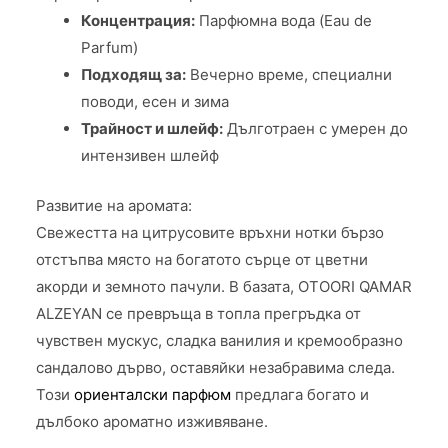
Концентрация:
Парфюмна вода (Eau de
Parfum)
Подходящ за:
Вечерно време, специални
поводи, есен и зима
Трайност и шлейф:
Дълготраен с умерен до
интензивен шлейф
Развитие на аромата:
Свежестта на цитрусовите връхни нотки бързо
отстъпва място на богатото сърце от цветни
акорди и земното пачули. В базата, OTOORI QAMAR
ALZEYAN се превръща в топла прегръдка от
чувствен мускус, сладка ванилия и кремообразно
сандалово дърво, оставяйки незабравима следа.
Този
ориенталски парфюм
предлага богато и
дълбоко ароматно изживяване.