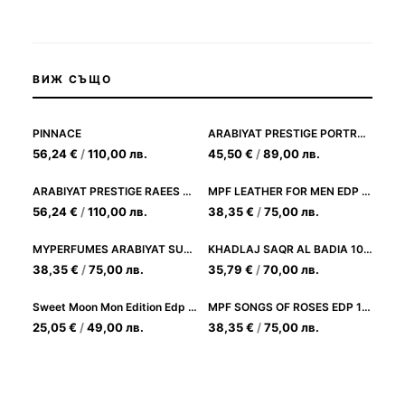
ВИЖ СЪЩО
PINNACE
ARABIYAT PRESTIGE PORTRAIT EDP 80ML
56,24
€
/
110,00
лв.
45,50
€
/
89,00
лв.
ARABIYAT PRESTIGE RAEES EDP 180ML
MPF LEATHER FOR MEN EDP 100ML
56,24
€
/
110,00
лв.
38,35
€
/
75,00
лв.
MYPERFUMES ARABIYAT SUGAR CHOCOLATE GANACHE EDP 100ML
KHADLAJ SAQR AL BADIA 100ML
38,35
€
/
75,00
лв.
35,79
€
/
70,00
лв.
Sweet Moon Mon Edition Edp 100ml
MPF SONGS OF ROSES EDP 100ML
25,05
€
/
49,00
лв.
38,35
€
/
75,00
лв.