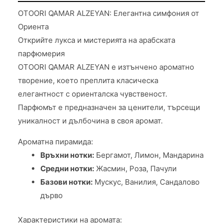
OTOORI QAMAR ALZEYAN: Елегантна симфония от
Ориента
Открийте лукса и мистерията на арабската
парфюмерия
OTOORI QAMAR ALZEYAN е изтънчено ароматно
творение, което преплита класическа
елегантност с ориенталска чувственост.
Парфюмът е предназначен за ценители, търсещи
уникалност и дълбочина в своя аромат.
Ароматна пирамида:
Връхни нотки:
Бергамот, Лимон, Мандарина
Средни нотки:
Жасмин, Роза, Пачули
Базови нотки:
Мускус, Ванилия, Сандалово
дърво
Характеристики на аромата: