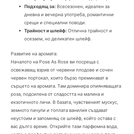
Подходящ за:
Всесезонен, идеален за
дневна и вечерна употреба, романтични
срещи и специални поводи.
Трайност и шлейф:
Отлична трайност и
осезаем, но деликатен шлейф.
Развитие на аромата:
Началото на Pose As Rose ви посреща с
освежаващ взрив от червени плодове и сочен
червен портокал, които бързо преминават в
сърцето на аромата. Там доминира опияняващата
роза, подсилена от сладостта на малина и
екзотичното личи. В базата, чувственият мускус,
земното пачули и топлата ванилия създават
неустоим и запомнящ се шлейф, който остава с
вас дълго време. Открийте тази парфюмна вода,