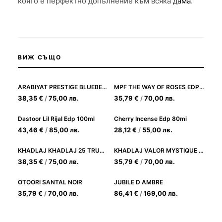
която е перфектно допълнение към всяка
дама
.
ВИЖ СЪЩО
ARABIYAT PRESTIGE BLUEBERRY MUSK EDP 100ML
MPF THE WAY OF ROSES EDP 100ML
38,35
€
/
75,00
лв.
35,79
€
/
70,00
лв.
Dastoor Lil Rijal Edp 100ml
Cherry Incense Edp 80mi
43,46
€
/
85,00
лв.
28,12
€
/
55,00
лв.
KHADLAJ KHADLAJ 25 TRUST 100ML
KHADLAJ VALOR MYSTIQUE 100ML
38,35
€
/
75,00
лв.
35,79
€
/
70,00
лв.
OTOORI SANTAL NOIR
JUBILE D AMBRE
35,79
€
/
70,00
лв.
86,41
€
/
169,00
лв.