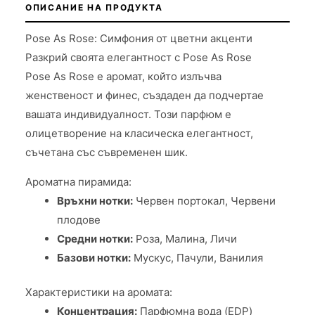
ОПИСАНИЕ НА ПРОДУКТА
Pose As Rose: Симфония от цветни акценти
Разкрий своята елегантност с Pose As Rose
Pose As Rose е аромат, който излъчва
женственост и финес, създаден да подчертае
вашата индивидуалност. Този парфюм е
олицетворение на класическа елегантност,
съчетана със съвременен шик.
Ароматна пирамида:
Връхни нотки:
Червен портокал, Червени
плодове
Средни нотки:
Роза, Малина, Личи
Базови нотки:
Мускус, Пачули, Ванилия
Характеристики на аромата:
Концентрация:
Парфюмна вода (EDP)