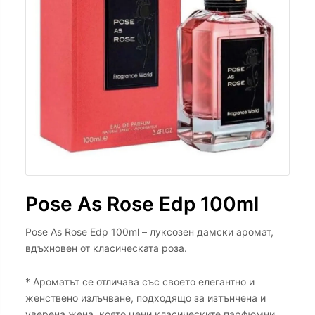
Pose As Rose Edp 100ml
Pose As Rose Edp 100ml – луксозен дамски аромат,
вдъхновен от класическата роза.
* Ароматът се отличава със своето елегантно и
женствено излъчване, подходящо за изтънчена и
уверена жена, която цени класическите парфюмни