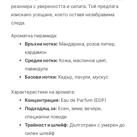
резонира с увереността и силата. Той предлага
изискано усещане, което оставя незабравима
следа.
Ароматна пирамида:
Връхни нотки:
Мандарина, розов пипер,
кардамон
Средни нотки:
Кожа, маслинов цвят,
лавандула
Базови нотки:
Кедър, пачули, мускус
Характеристики на аромата:
Концентрация:
Eau de Parfum (EDP)
Подходящ за:
Есен, зима; вечери,
специални поводи
Трайност и шлейф:
Дълготраен с умерен до
силен шлейф