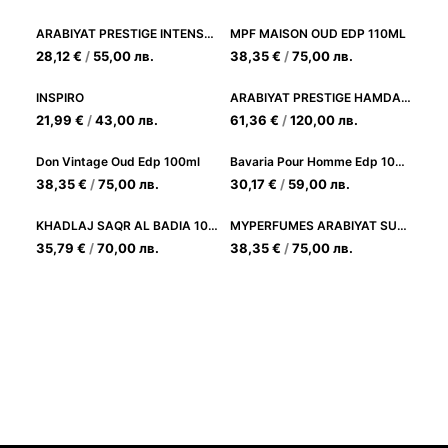
ARABIYAT PRESTIGE INTENSE OUD EDP 100ML
MPF MAISON OUD EDP 110ML
28,12
€
/
55,00
лв.
38,35
€
/
75,00
лв.
INSPIRO
ARABIYAT PRESTIGE HAMDAN THE HERO EDP 75ML
21,99
€
/
43,00
лв.
61,36
€
/
120,00
лв.
Don Vintage Oud Edp 100ml
Bavaria Pour Homme Edp 100ml
38,35
€
/
75,00
лв.
30,17
€
/
59,00
лв.
KHADLAJ SAQR AL BADIA 100ML
MYPERFUMES ARABIYAT SUGAR BERRY CREAM MACARON EDP 100ML
35,79
€
/
70,00
лв.
38,35
€
/
75,00
лв.