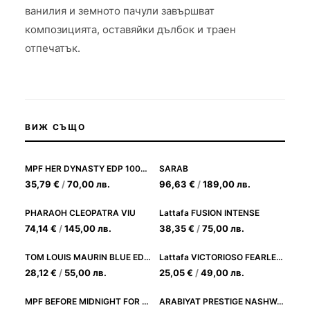
ванилия и земното пачули завършват
композицията, оставяйки дълбок и траен
отпечатък.
ВИЖ СЪЩО
MPF HER DYNASTY EDP 100ML
SARAB
35,79
€
/
70,00
лв.
96,63
€
/
189,00
лв.
PHARAOH CLEOPATRA VIU
Lattafa FUSION INTENSE
74,14
€
/
145,00
лв.
38,35
€
/
75,00
лв.
TOM LOUIS MAURIN BLUE EDP 100ML
Lattafa VICTORIOSO FEARLESS
28,12
€
/
55,00
лв.
25,05
€
/
49,00
лв.
MPF BEFORE MIDNIGHT FOR HER EDP 100ML
ARABIYAT PRESTIGE NASHWA SMOKE EDP 100ML