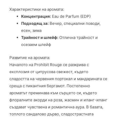
Характеристики на аромата:
Концентрация:
Eau de Parfum (EDP)
Подходящ за:
Вечер, специални поводи,
есен, зима
Трайност и шлейф:
Отлична трайност и
осезаем шлейф
Развитие на аромата:
Началото на Prohibit Rouge се разкрива с
експлозия от цитрусова свежест, където
сладостта на червения портокал и мандарината се
среща с пикантния бергамот. Постепенно
ароматът преминава към сърцето си, където
флоралните акорди на роза, жасмин и иланг-иланг
създават чувствена и романтична аура. В базата,
топлото сандалово дърво, сладострастната