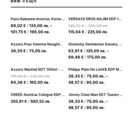
ВИЖ СЪЩО
Paco Rabanne Invictus Victory Elixir
VERSACE EROS NAJIM EDP 100ml
69,02
€
/
135,00
лв.
–
145,72
€
/
285,00
лв.
101,75
€
/
199,00
лв.
115,04
€
/
225,00
лв.
Azzaro Pour Homme Naughty Leather EDT 100ml за Мъже
Givenchy Gentleman Society Extreme EDP Парфюмна вода за Мъже
38,35
€
/
75,00
лв.
63,91
€
/
125,00
лв.
–
89,48
€
/
175,00
лв.
Azzaro Wanted EDT 100ml - Дървесно-пикантен аромат за мъже
Philipp Plein No Limit$ EDP Мъжки парфюм с пикантно-дървесен аромат
115,04
€
/
225,00
лв.
38,35
€
/
75,00
лв.
–
84,36
€
/
165,00
лв.
48,57
€
/
95,00
лв.
CREED Aventus Cologne EDP 50ml
Jimmy Choo Man EDT Тоалетна вода за Мъже
255,91
€
/
500,52
лв.
38,35
€
/
75,00
лв.
–
48,57
€
/
95,00
лв.