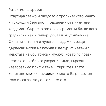
Развитие на аромата:
Стартира свежо и плодово с тропическото манго
и искрящия бергамот, подсилени от пикантния
кардамон. Сърцето разкрива ароматни билки като
градински чай и пипер, добавяйки дълбочина.
Финалът е топъл и чувствен, с доминиращи
дървесни нотки на пачули и велур, съчетани с
мекотата на боб тонка и мускус, което го прави
перфектен избор за уверения мъж, търсещ
незабравимо присъствие. Открийте цялата
колекция
мъжки парфюми
, където Ralph Lauren
Polo Black заема достойно място.