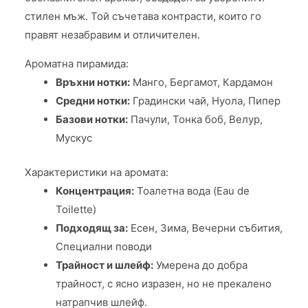
стилен мъж. Той съчетава контрасти, които го
правят незабравим и отличителен.
Ароматна пирамида:
Връхни нотки:
Манго, Бергамот, Кардамон
Средни нотки:
Градински чай, Нуола, Пипер
Базови нотки:
Пачули, Тонка боб, Велур,
Мускус
Характеристики на аромата:
Концентрация:
Тоалетна вода (Eau de
Toilette)
Подходящ за:
Есен, Зима, Вечерни събития,
Специални поводи
Трайност и шлейф:
Умерена до добра
трайност, с ясно изразен, но не прекалено
натрапчив шлейф.