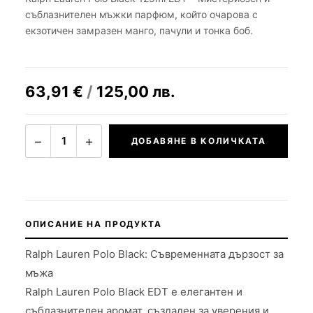
съблазнителен мъжки парфюм, който очарова с
екзотичен замразен манго, пачули и тонка боб.
63,91
€
/
125,00
лв.
−
+
1
ДОБАВЯНЕ В КОЛИЧКАТА
ОПИСАНИЕ НА ПРОДУКТА
Ralph Lauren Polo Black: Съвременната дързост за
мъжа
Ralph Lauren Polo Black EDT е елегантен и
съблазнителен аромат, създаден за уверения и