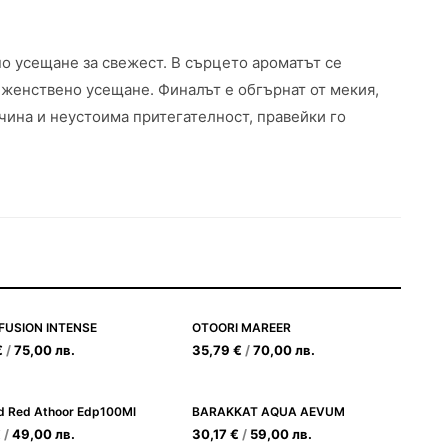
вно усещане за свежест. В сърцето ароматът се
 женствено усещане. Финалът е обгърнат от мекия,
чина и неустоима притегателност, правейки го
 FUSION INTENSE
OTOORI MAREER
€
/
75,00
лв.
35,79
€
/
70,00
лв.
 Red Athoor Edp100Ml
BARAKKAT AQUA AEVUM
€
/
49,00
лв.
30,17
€
/
59,00
лв.