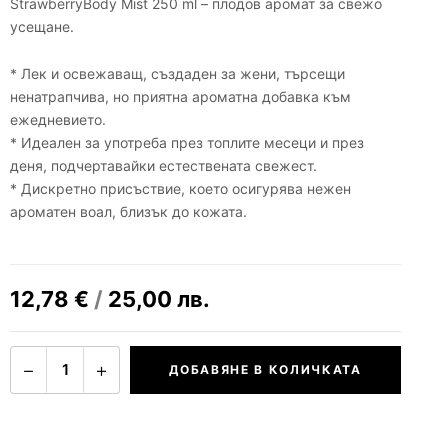
StrawberryBody Mist 250 ml – плодов аромат за свежо
усещане.
* Лек и освежаващ, създаден за жени, търсещи
ненатрапчива, но приятна ароматна добавка към
ежедневието.
* Идеален за употреба през топлите месеци и през
деня, подчертавайки естествената свежест.
* Дискретно присъствие, което осигурява нежен
ароматен воал, близък до кожата.
12,78
€
/
25,00
лв.
−
+
1
ДОБАВЯНЕ В КОЛИЧКАТА