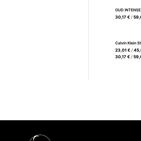
OUD INTENSE
30,17
€
/
59
23,01
€
/
45
30,17
€
/
59