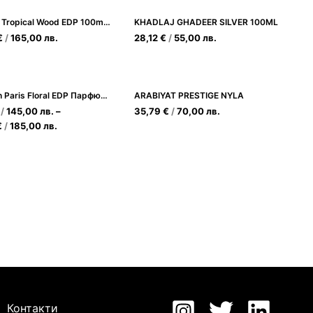
Montale Tropical Wood EDP 100ml Унисекс
KHADLAJ GHADEER SILVER 100ML
€
/
165,00
лв.
28,12
€
/
55,00
лв.
YSL Mon Paris Floral EDP Парфюмна вода за Жени
ARABIYAT PRESTIGE NYLA
/
145,00
лв.
–
35,79
€
/
70,00
лв.
€
/
185,00
лв.
Контакти