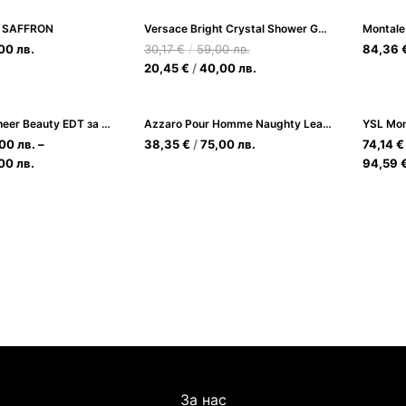
 SAFFRON
Versace Bright Crystal Shower Gel200 ml
,00
лв.
30,17
€
/
59,00
лв.
84,36
20,45
€
/
40,00
лв.
Calvin Klein Sheer Beauty EDT за Жени
Azzaro Pour Homme Naughty Leather EDT 100ml за Мъже
,00
лв.
–
38,35
€
/
75,00
лв.
74,14
€
,00
лв.
94,59
За нас