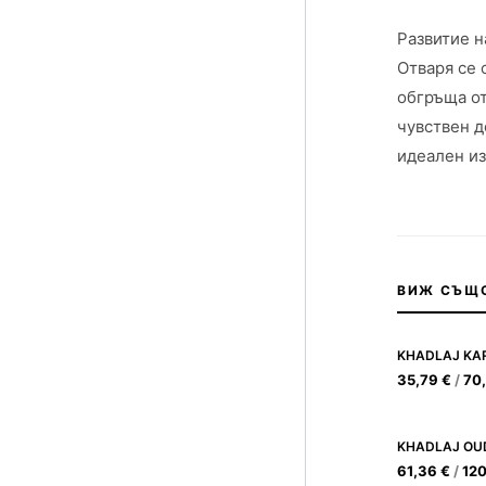
Развитие н
Отваря се 
обгръща от
чувствен д
идеален и
ВИЖ СЪЩ
35,79
€
/
70
61,36
€
/
12