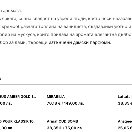
а аромата:
с ярката, сочна сладост на узрели ягоди, която носи незаба
 кремообразната топлина на ванилията, създавайки уютно и
опир на мускуса, който придава на аромата елегантна дълбо
збор за дами, търсещи
изтънчени дамски парфюми
.
О
KHADLAJ KARUS AMBER GOLD 100ML
MIRABILIA
Lattafa
,00
лв.
76,18
€
/
149,00
лв.
38,35
KHADLAJ OUD POUR KLASSIK 100 ML
Armaf OUD BOMB
Anaqeed
0,00
лв.
38,35
€
/
75,00
лв.
25,05