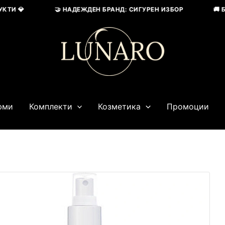
И 💎
🤝 НАДЕЖДЕН БРАНД: СИГУРЕН ИЗБОР
🚚 БЪР
юми
Комплекти
Козметика
Промоции
Price
Original
Текущата
range:
price
цена
23,01 € / 45,00 лв.
was:
е:
through
30,17 € / 59,00 лв..
20,45 € / 40,00 лв..
30,17 € / 59,00 лв.