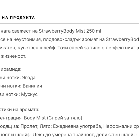
 НА ПРОДУКТА
ната свежест на StrawberryBody Mist 250 ml
се на неустоимия, плодово-сладък аромат на StrawberryBody
икатен, чувствен шлейф. Този спрей за тяло е перфектният 
 жизненост.
пирамида:
ни нотки: Ягода
ни нотки: Ванилия
ви нотки: Мускус
тики на аромата:
ентрация: Body Mist (Спрей за тяло)
одящ за: Пролет, Лято; Ежедневна употреба, Неформални с
ност и шлейф: Лека до умерена трайност, деликатен шлейф