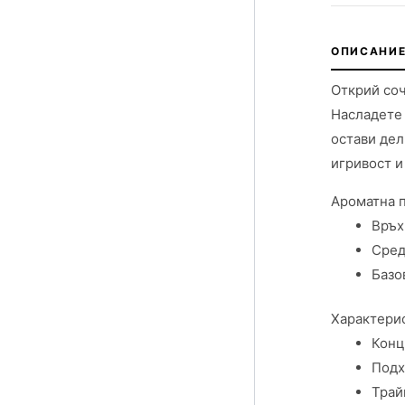
ОПИСАНИЕ
Открий соч
Насладете 
остави дел
игривост и
Ароматна 
Връх
Сред
Базо
Характерис
Конц
Подх
Трай