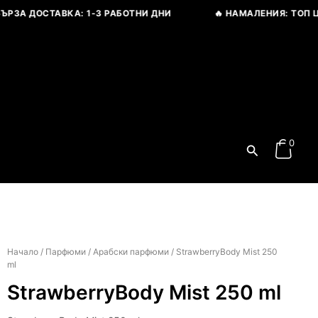
ЗА ДОСТАВКА: 1-3 РАБОТНИ ДНИ
🔥 НАМАЛЕНИЯ: ТОП ЦЕН
0
Search
Price
range:
Начало
/
Парфюми
/
Арабски парфюми
/ StrawberryBody Mist 250
ml
74,14 € / 145,00 лв.
through
StrawberryBody Mist 250 ml
94,59 € / 185,00 лв.