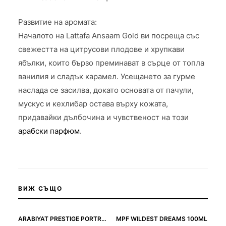
Развитие на аромата:
Началото на Lattafa Ansaam Gold ви посреща със
свежестта на цитрусови плодове и хрупкави
ябълки, които бързо преминават в сърце от топла
ванилия и сладък карамел. Усещането за гурме
наслада се засилва, докато основата от пачули,
мускус и кехлибар остава върху кожата,
придавайки дълбочина и чувственост на този
арабски парфюм
.
ВИЖ СЪЩО
ARABIYAT PRESTIGE PORTRAIT EDP 80ML
MPF WILDEST DREAMS 100ML