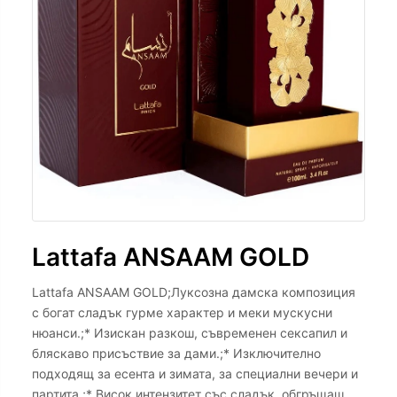
Lattafa ANSAAM GOLD
Lattafa ANSAAM GOLD;Луксозна дамска композиция
с богат сладък гурме характер и меки мускусни
нюанси.;* Изискан разкош, съвременен сексапил и
бляскаво присъствие за дами.;* Изключително
подходящ за есента и зимата, за специални вечери и
партита.;* Висок интензитет със сладък, обгръщащ