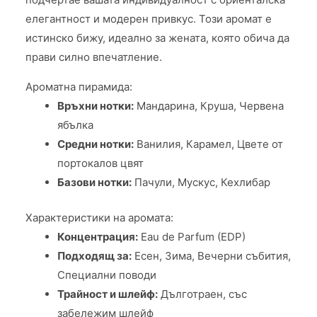
елегантност и модерен привкус. Този аромат е
истинско бижу, идеално за жената, която обича да
прави силно впечатление.
Ароматна пирамида:
Връхни нотки:
Мандарина, Круша, Червена
ябълка
Средни нотки:
Ванилия, Карамел, Цвете от
портокалов цвят
Базови нотки:
Пачули, Мускус, Кехлибар
Характеристики на аромата:
Концентрация:
Eau de Parfum (EDP)
Подходящ за:
Есен, Зима, Вечерни събития,
Специални поводи
Трайност и шлейф:
Дълготраен, със
забележим шлейф