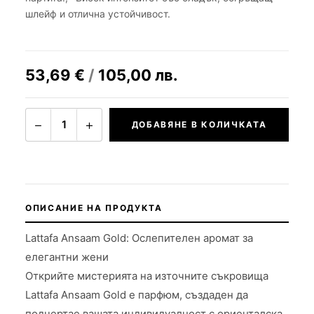
шлейф и отлична устойчивост.
53,69
€
/
105,00
лв.
−
+
1
ДОБАВЯНЕ В КОЛИЧКАТА
ОПИСАНИЕ НА ПРОДУКТА
Lattafa Ansaam Gold: Ослепителен аромат за
елегантни жени
Открийте мистерията на източните съкровища
Lattafa Ansaam Gold е парфюм, създаден да
подчертае вашата индивидуалност с ориенталска