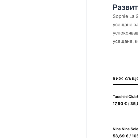
Развит
Sophie La 
усещане за
успокояващ
усещане, к
ВИЖ СЪЩ
Tacchini Club
17,90
€
/
35
Nina Nina Sol
53,69
€
/
10