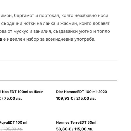
лимон, бергамот и портокал, която незабавно носи
сърдечни нотки на лайка и жасмин, които добавят
ва от мускус и ванилия, създавайки уютно и топло
а
е идеален избор за всекидневна употреба.
l Noa EDT 100ml за Жени
Dior HommeEDT 100 ml-2020
€
/
75,00
лв.
109,93
€
/
215,00
лв.
 AqvaEDT 100 ml
Hermes TerreEDT 50ml
/
195,00
лв.
58,80
€
/
115,00
лв.