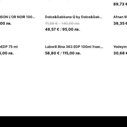
89,73
KHADLAJ MAISON L'OR NOIR 100ML
Dolce&Gabbana Q by Dolce&Gabbana EDP 50ml за Жени
,00
лв.
71,58
€
/
140,00
лв.
38,35
48,57
€
/
95,00
лв.
eEDP 75 ml
Labor8 Bina 363 EDP 100ml Унисекс
Yodeym
5,00
лв.
58,80
€
/
115,00
лв.
30,68