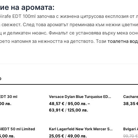
ие на аромата:
Girafe EDT 100ml започва с жизнена цитрусова експлозия от 
 свежест. След това ароматът преминава към нежни цветни 
 и деликатен нюанс. Финалът се установява върху мека осно
оето напомня за нежността на детството. Този
тоалетна вод
О
EDT 30 ml
Versace Dylan Blue Turquoise EDT Тоалетна вода за Жени
Cachare
,00
лв.
48,57
€
/
95,00
лв.
–
38,35
63,91
€
/
125,00
лв.
eilEDT 50 ml Limited
Karl Lagerfeld New York Mercer Street EDT Тоалетна вода за Мъже
Bvlgari
5,00
лв.
25,05
€
/
49,00
лв.
99,70
€