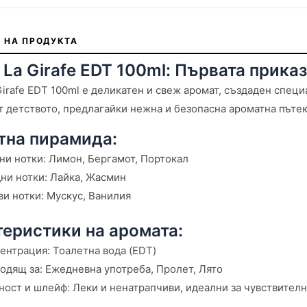
 НА ПРОДУКТА
 La Girafe EDT 100ml: Първата прика
Girafe EDT 100ml е деликатен и свеж аромат, създаден специ
т детството, предлагайки нежна и безопасна ароматна пътек
тна пирамида:
ни нотки: Лимон, Бергамот, Портокал
ни нотки: Лайка, Жасмин
ви нотки: Мускус, Ванилия
еристики на аромата:
ентрация: Тоалетна вода (EDT)
одящ за: Ежедневна употреба, Пролет, Лято
ност и шлейф: Леки и ненатрапчиви, идеални за чувствителн