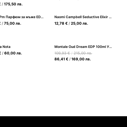
€
/
175,50
лв.
Afnan 9Pm Парфюм за мъже EDP 100ml
Naomi Campbell Seductive Elixir EDT 15ml за Жени
€
/
75,00
лв.
12,78
€
/
25,00
лв.
a Nota
Montale Oud Dream EDP 100ml Унисекс
€
/
60,00
лв.
109,93
€
/
215,00
лв.
86,41
€
/
169,00
лв.