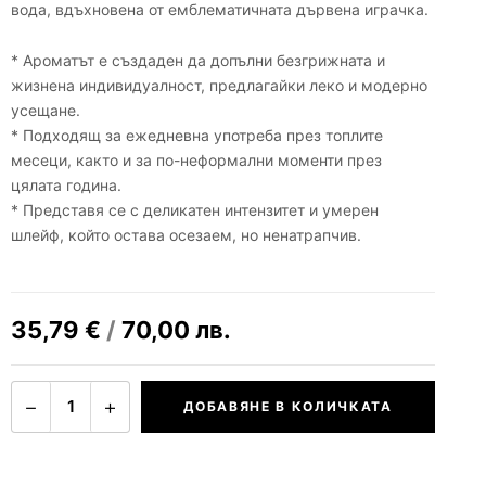
вода, вдъхновена от емблематичната дървена играчка.
* Ароматът е създаден да допълни безгрижната и
жизнена индивидуалност, предлагайки леко и модерно
усещане.
* Подходящ за ежедневна употреба през топлите
месеци, както и за по-неформални моменти през
цялата година.
* Представя се с деликатен интензитет и умерен
шлейф, който остава осезаем, но ненатрапчив.
35,79
€
/
70,00
лв.
−
+
1
ДОБАВЯНЕ В КОЛИЧКАТА