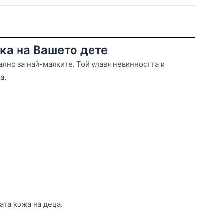
зка на Вашето дете
ално за най-малките. Той улавя невинността и
а.
ата кожа на деца.