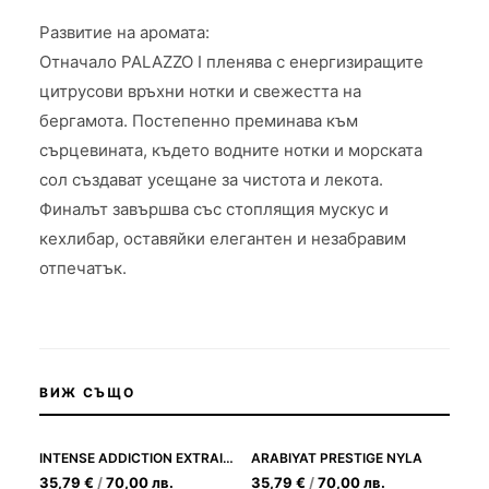
Развитие на аромата:
Отначало PALAZZO I пленява с енергизиращите
цитрусови връхни нотки и свежестта на
бергамота. Постепенно преминава към
сърцевината, където водните нотки и морската
сол създават усещане за чистота и лекота.
Финалът завършва със стоплящия мускус и
кехлибар, оставяйки елегантен и незабравим
отпечатък.
ВИЖ СЪЩО
INTENSE ADDICTION EXTRAIT DE PARFUME
ARABIYAT PRESTIGE NYLA
35,79
€
/
70,00
лв.
35,79
€
/
70,00
лв.