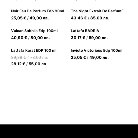
Noir Eau De Parfum Edp 90ml
The Night Extrait De ParfumEdp 60ml
25,05
€
/
49,00
лв.
43,46
€
/
85,00
лв.
Vulcan Sabhile Edp 100ml
Lattafa BADRIA
40,90
€
/
80,00
лв.
30,17
€
/
59,00
лв.
Lattafa Karat EDP 100 ml
Invicto Victorious Edp 100ml
39,88
€
/
78,00
лв.
25,05
€
/
49,00
лв.
28,12
€
/
55,00
лв.