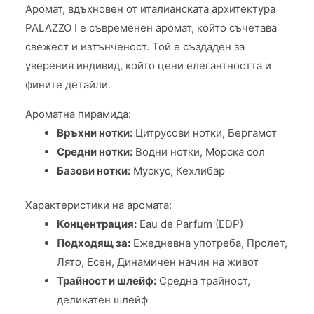
Аромат, вдъхновен от италианската архитектура
PALAZZO I е съвременен аромат, който съчетава
свежест и изтънченост. Той е създаден за
уверения индивид, който цени елегантността и
фините детайли.
Ароматна пирамида:
Връхни нотки:
Цитрусови нотки, Бергамот
Средни нотки:
Водни нотки, Морска сол
Базови нотки:
Мускус, Кехлибар
Характеристики на аромата:
Концентрация:
Eau de Parfum (EDP)
Подходящ за:
Ежедневна употреба, Пролет,
Лято, Есен, Динамичен начин на живот
Трайност и шлейф:
Средна трайност,
деликатен шлейф